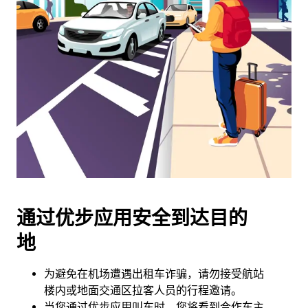
览
日
历
并
选
择
日
期。
按
退
出
键
可
通过优步应用安全到达目的
关
闭
地
日
历。
为避免在机场遭遇出租车诈骗，请勿接受航站
楼内或地面交通区拉客人员的行程邀请。
当您通过优步应用叫车时，您将看到合作车主