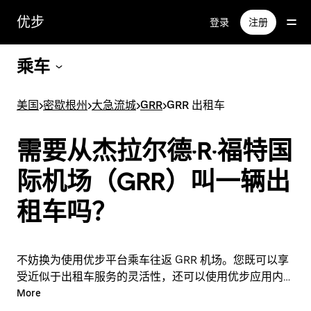
跳
优步
登录
注册
至
主
要
乘车
内
容
美国
>
密歇根州
>
大急流城
>
GRR
>
GRR 出租车
需要从杰拉尔德·R·福特国
际机场（GRR）叫一辆出
租车吗？
不妨换为使用优步平台乘车往返 GRR 机场。您既可以享
受近似于出租车服务的灵活性，还可以使用优步应用内的
实用功能。您可以按需临时叫车，也可以在应用内或在线
More
全天候随时叫车，每次行程还可以享受实惠的一口价。只