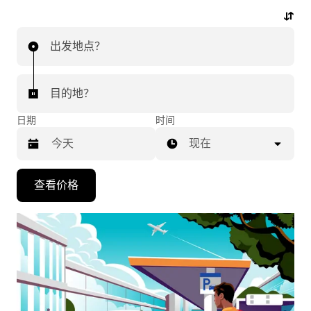
动动手指，即可开启机场行程。
出发地点？
目的地？
日期
时间
现在
按
查看价格
向
下
箭
头
键
可
浏