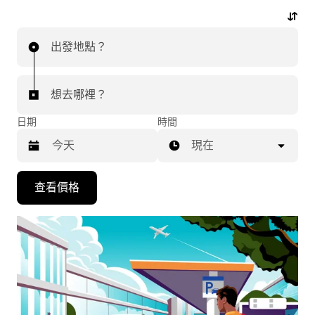
行程。
出發地點？
想去哪裡？
日期
時間
現在
按
查看價格
下
向
下
箭
咀
鍵，
即