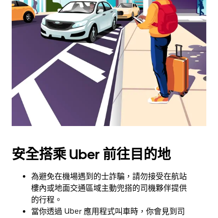
可
使
用
日
曆
和
選
擇
日
期。
按
下
Esc
安全搭乘 Uber 前往目的地
按
鈕
即
為避免在機場遇到的士詐騙，請勿接受在航站
可
樓內或地面交通區域主動兜搭的司機夥伴提供
關
的行程。
閉
當你透過 Uber 應用程式叫車時，你會見到司