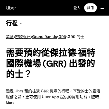
跳
Uber
登入
註冊
至
主
要
行程
內
容
美國
>
密歇根州
>
Grand Rapids
>
GRR
>
GRR 的士
需要預約從傑拉德·福特
國際機場 (GRR) 出發的
的士？
透過 Uber 預約往返 GRR 機場的行程，享受的士的靈活
服務之餘，更可使用 Uber App 提供的實用功能。臨時需
要乘車？隨時透過 App 或網站預約行程，享受經濟實惠
More
的行程，還能查看即時定價。只需點按幾下即可預約機場