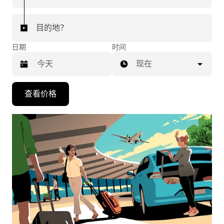
目的地？
日期
时间
现在
按
查看价格
向
下
箭
头
键
可
浏
览
日
历
并