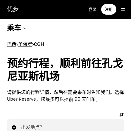
跳
优步
登录
注册
至
主
要
乘车
内
容
巴西
>
圣保罗
>
CGH
预约行程，顺利前往孔戈
尼亚斯机场
请提供您的行程详情，然后在需要乘车时告知我们。选择
Uber Reserve，您最多可以提前 90 天叫车。
出发地点？