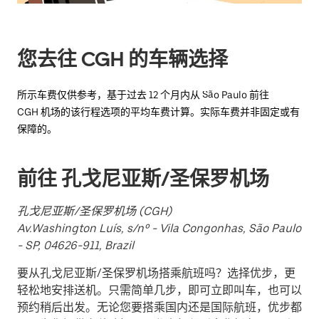
选
择
日
您去往 CGH 的车辆选择
期。
按
所示车费仅供参考，基于过去 12 个月内从 São Paulo 前往
退
CGH 机场的该行程选项的平均车费计算。实际车费并非固定或有
出
保障的。
键
可
关
前往 孔戈尼亚斯/圣保罗机场
闭
日
孔戈尼亚斯/圣保罗机场 (CGH)
历。
Av.Washington Luís, s/nº - Vila Congonhas, São Paulo
- SP, 04626-911, Brazil
要从孔戈尼亚斯/圣保罗机场搭乘航班吗？选择优步，更
轻松地安排送机。只需简单几步，即可立即叫车，也可以
预约稍后出发。无论您要搭乘国内还是国际航班，优步都