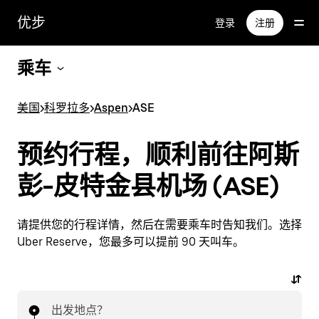
跳
优步
登录
注册
至
主
要
乘车
内
容
美国
>
科罗拉多
>
Aspen
>
ASE
预约行程，顺利前往阿斯
彭-皮特金县机场 (ASE)
请提供您的行程详情，然后在需要乘车时告知我们。选择
Uber Reserve，您最多可以提前 90 天叫车。
出发地点？