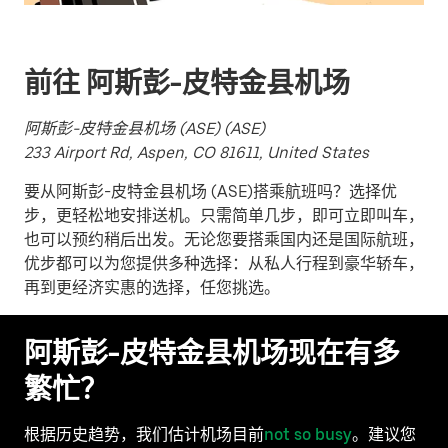
选
择
日
前往 阿斯彭-皮特金县机场
期。
按
阿斯彭-皮特金县机场 (ASE) (ASE)
退
233 Airport Rd, Aspen, CO 81611, United States
出
键
要从阿斯彭-皮特金县机场 (ASE)搭乘航班吗？选择优
可
步，更轻松地安排送机。只需简单几步，即可立即叫车，
关
也可以预约稍后出发。无论您要搭乘国内还是国际航班，
闭
优步都可以为您提供多种选择：从私人行程到豪华轿车，
日
再到更经济实惠的选择，任您挑选。
历。
阿斯彭-皮特金县机场现在有多
繁忙？
根据历史趋势，我们估计机场目前
not so busy
。建议您