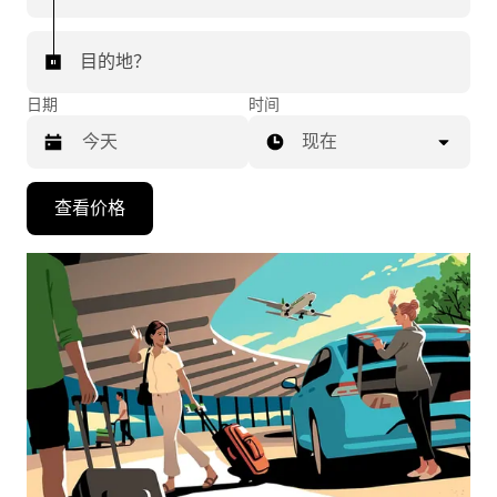
目的地？
日期
时间
现在
按
查看价格
向
下
箭
头
键
可
浏
览
日
历
并