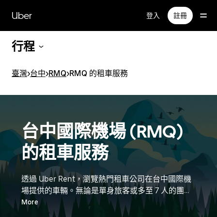
跳
Uber
登入
註冊
到
主
要
行程
內
容
臺灣
>
台中
>
RMQ
>
RMQ 的租車服務
台中國際機場 (RMQ)
的租車服務
透過 Uber Rent，瀏覽熱門租車公司在台中國際機
場提供的車輛。無論是單身旅客或多至 7 人的團
體，都能找到適合的車輛，像是電動車、小轎車或
More
休旅車。請輸入您的時間和地點詳細資訊，尋找