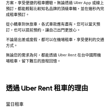
方案，享受便捷的租車體驗。無論透過 Uber App 或線上
並
事
月
預訂，都能輕鬆比較知名品牌的頂級車輛，並在幾秒內完
選
曆
10。
成租車預訂。
擇
並
日
選
從小轎車到休旅車，各式車款應有盡有。您可以當天預
期。
擇
訂，也可以提前預約，讓自己出門更放心。
按
日
離
期。
不論是出差或度假，都可以在機場租車，享受便利的交通
開
按
方式。
按
離
無論您的需求為何，都能透過 Uber Rent 在台中國際機
鈕
開
場租車，留下難忘的旅程回憶。
即
按
可
鈕
關
即
閉
可
透過 Uber Rent 租車的理由
行
關
事
閉
曆。
行
當日租車
事
曆。