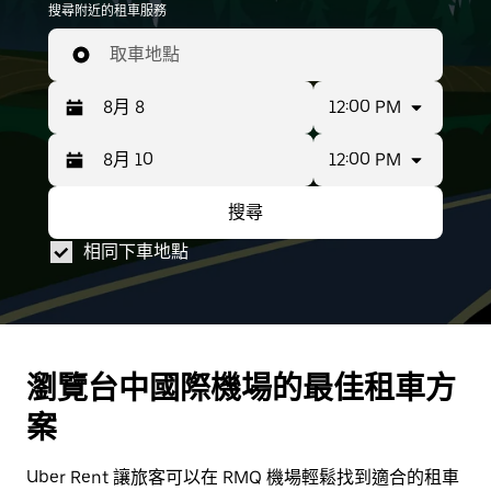
搜尋附近的租車服務
RMQ 機場可供預訂的租賃車輛。
取車地點
12:00 PM
12:00 PM
按
所
向
選
搜尋
下
日
按
所
箭
期
向
選
相同下車地點
頭
範
下
日
鍵
圍
箭
期
即
為
頭
範
8
可
鍵
圍
月
使
即
為
瀏覽台中國際機場的最佳租車方
8
8
用
可
到
案
月
行
使
8
8
事
用
月
到
Uber Rent 讓旅客可以在 RMQ 機場輕鬆找到適合的租車
曆
行
10。
8