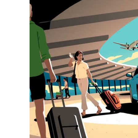
日
曆
和
選
擇
日
期。
按
下
Esc
按
鈕
即
可
關
閉
日
曆。