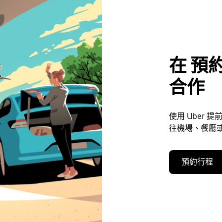
在 預約
合作
使用 Uber
往機場、餐廳或
預約行程