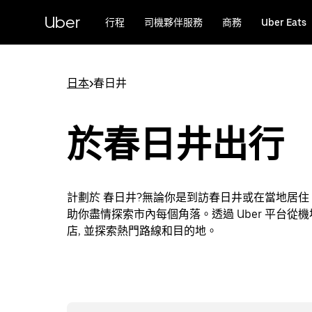
跳
Uber
行程
司機夥伴服務
商務
Uber Eats
至
主
要
內
日本
>
春日井
容
於春日井出行
計劃於 春日井?無論你是到訪春日井或在當地居
助你盡情探索市內每個角落。透過 Uber 平台從
店, 並探索熱門路線和目的地。