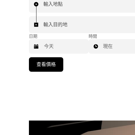
輸入地點
輸入目的地
日期
時間
現在
按
查看價格
下
向
下
箭
咀
鍵，
即
可
使
用