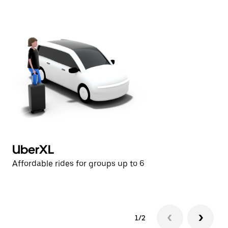
日
曆。
UberXL
U
Affordable rides for groups up to 6
Af
1/2