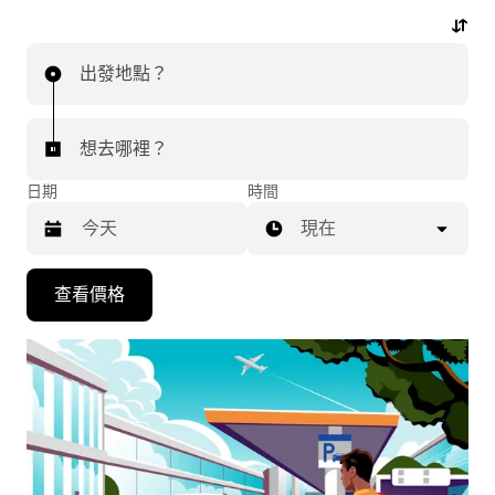
行程。
出發地點？
想去哪裡？
日期
時間
現在
按
查看價格
下
向
下
箭
咀
鍵，
即