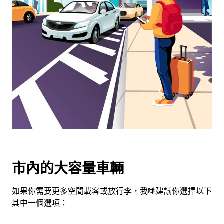
可
使
用
日
曆
和
選
擇
日
期。
按
下
Esc
按
市內的大容量車輛
鈕
即
如果你需要更多空間載客或放行李，我哋建議你選擇以下
可
其中一個選項：
關
閉