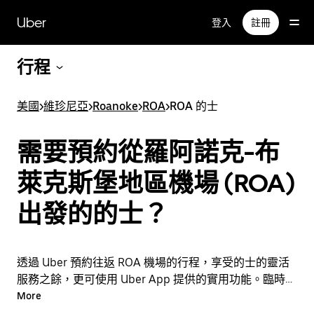
跳
Uber
登入
註冊
至
主
要
行程
內
容
美國
>
維珍尼亞
>
Roanoke
>
ROA
>
ROA 的士
需要預約從羅阿諾克-布
萊克斯堡地區機場 (ROA)
出發的的士？
透過 Uber 預約往返 ROA 機場的行程，享受的士的靈活
服務之餘，更可使用 Uber App 提供的實用功能。臨時需
要乘車？隨時透過 App 或網站預約行程，享受經濟實惠
More
的行程，還能查看即時定價。只需點按幾下即可預約機場