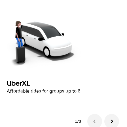
日
曆。
UberXL
B
Affordable rides for groups up to 6
Lu
1/3