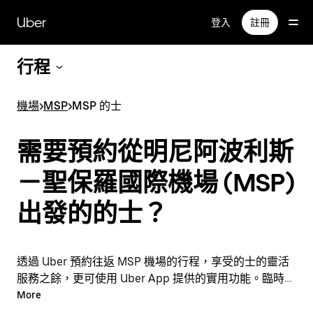
跳
Uber
登入
註冊
至
主
要
行程
內
容
機場
>
MSP
>
MSP 的士
需要預約從明尼阿波利斯
－聖保羅國際機場 (MSP)
出發的的士？
透過 Uber 預約往返 MSP 機場的行程，享受的士的靈活
服務之餘，更可使用 Uber App 提供的實用功能。臨時需
要乘車？隨時透過 App 或網站預約行程，享受經濟實惠
More
的行程，還能查看即時定價。只需點按幾下即可預約機場