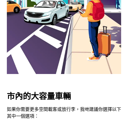
可
使
用
日
曆
和
選
擇
日
期。
按
下
Esc
按
市內的大容量車輛
鈕
即
如果你需要更多空間載客或放行李，我哋建議你選擇以下
可
其中一個選項：
關
閉