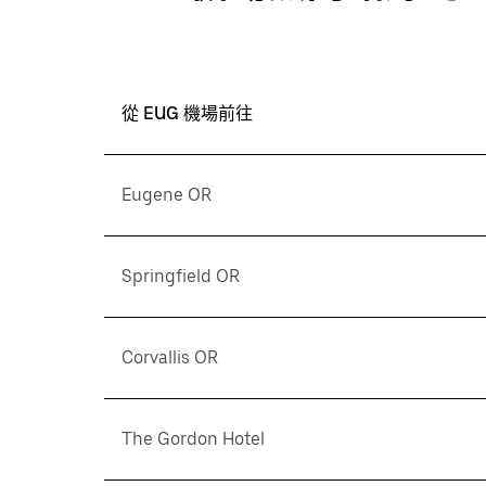
從 EUG 機場前往
Eugene OR
Springfield OR
Corvallis OR
The Gordon Hotel