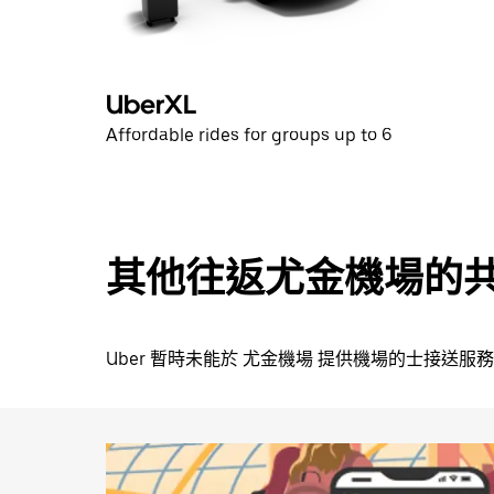
可
關
閉
日
UberXL
曆。
Affordable rides for groups up to 6
其他往返尤金機場的
Uber 暫時未能於 尤金機場 提供機場的士接送