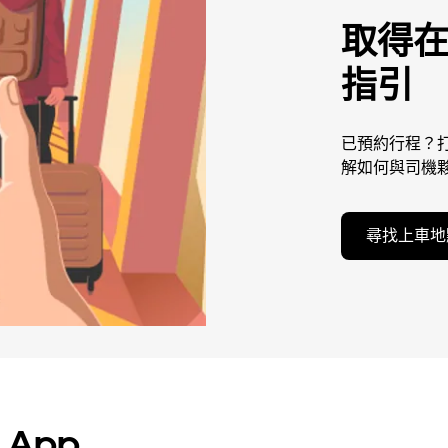
取得
指引
已預約行程？打
解如何與司機
尋找上車地
 App