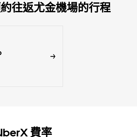
即可預約往返尤金機場的行程
p
berX 費率