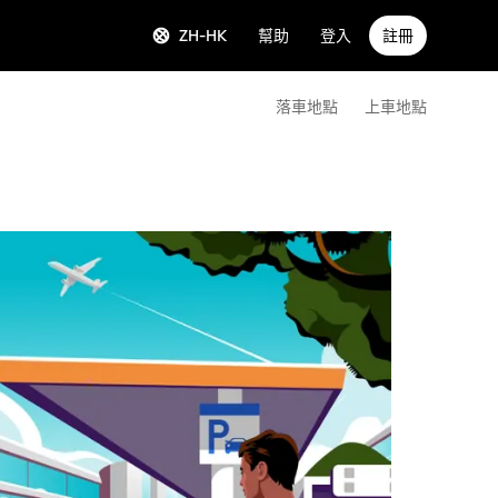
ZH-HK
幫助
登入
註冊
落車地點
上車地點