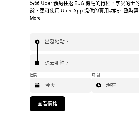
透過 Uber 預約往返 EUG 機場的行程，享受的
餘，更可使用 Uber App 提供的實用功能。臨時
時透過 App 或網站預約行程，享受經濟實惠的行
More
即時定價。只需點按幾下即可預約機場行程。
出發地點？
想去哪裡？
日期
時間
現在
按
查看價格
下
向
下
箭