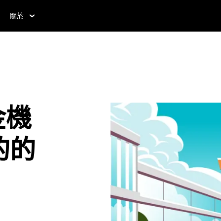
關於
金機
發的的