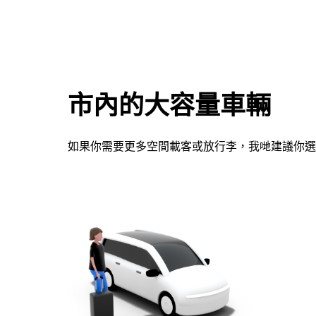
咀
鍵，
即
可
使
用
市內的大容量車輛
日
曆
和
如果你需要更多空間載客或放行李，我哋建議你選
選
擇
日
期。
按
下
Esc
按
鈕
即