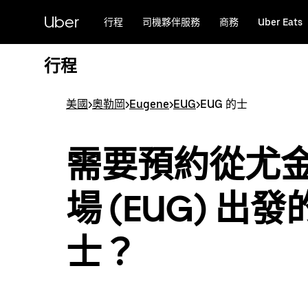
跳
Uber
行程
司機夥伴服務
商務
Uber Eats
至
主
要
行程
內
容
美國
>
奧勒岡
>
Eugene
>
EUG
>
EUG 的士
需要預約從尤
場 (EUG) 出
士？