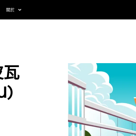
關於
皮瓦
U)