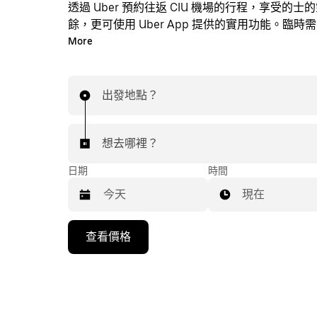
透過 Uber 預約往返 CIU 機場的行程，享受的士
餘，更可使用 Uber App 提供的實用功能。臨時
時透過 App 或網站預約行程，享受經濟實惠的行
More
即時定價。只需點按幾下即可預約機場行程。
出發地點？
想去哪裡？
日期
時間
現在
按
查看價格
下
向
下
箭