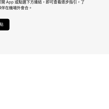
開 App 或點選下方連結，即可查看逐步指引，了
夥伴在機場外會合。
點