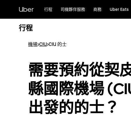
跳
Uber
行程
司機夥伴服務
商務
Uber Eats
至
主
要
行程
內
容
機場
>
CIU
>
CIU 的士
需要預約從契
縣國際機場 (CI
出發的的士？