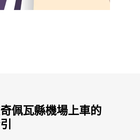
在奇佩瓦縣機場上車的
指引