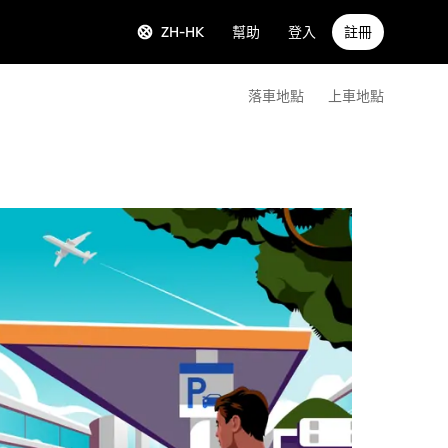
ZH-HK
幫助
登入
註冊
落車地點
上車地點