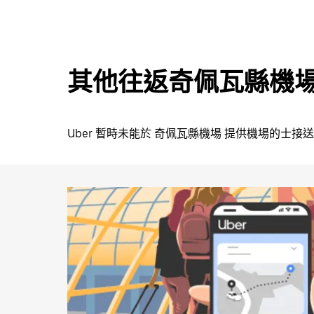
咀
鍵，
即
可
使
其他往返奇佩瓦縣機
用
日
曆
Uber 暫時未能於 奇佩瓦縣機場 提供機場的士
和
選
擇
日
期。
按
下
Esc
按
鈕
即