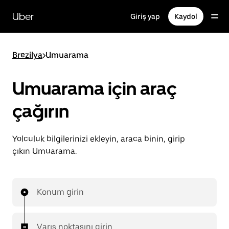
Ana
içeriğe
Uber
Giriş yap
Kaydol
gidin
Brezilya
>
Umuarama
Umuarama için araç
çağırın
Yolculuk bilgilerinizi ekleyin, araca binin, girip
çıkın Umuarama.
Konum girin
Varış noktasını girin