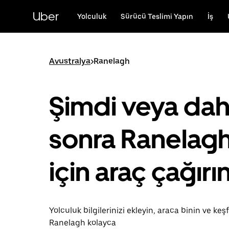
Ana
içeriğe
Uber
Yolculuk
Sürücü Teslimi Yapın
İş
gidin
Avustralya
>
Ranelagh
Şimdi veya da
sonra Ranelag
için araç çağırı
Yolculuk bilgilerinizi ekleyin, araca binin ve keş
Ranelagh kolayca