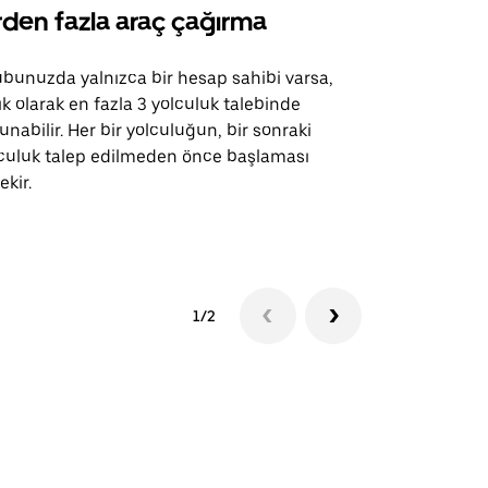
rden fazla araç çağırma
Uber Shu
bunuzda yalnızca bir hesap sahibi varsa,
Uber Shuttle
ık olarak en fazla 3 yolculuk talebinde
güzergahları
unabilir. Her bir yolculuğun, bir sonraki
için mevcutt
culuk talep edilmeden önce başlaması
ekir.
Servis müsai
1/2