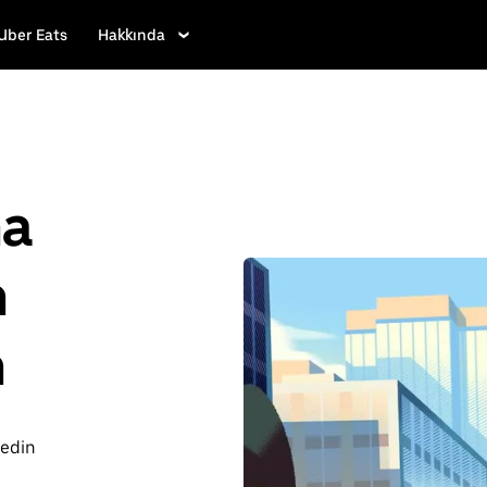
Uber Eats
Hakkında
ha
h
n
fedin