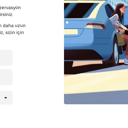
zervasyon
rsiniz.
en daha uzun
, sizin için