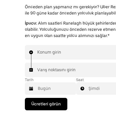
Önceden plan yapmanız mı gerekiyor? Uber Re
ile 90 güne kadar önceden yolculuk planlayabili
İpucu:
Alım saatleri Ranelagh büyük şehirlerd
olabilir. Yolculuğunuzu önceden rezerve etmeniz
en uygun olan saatte yolcu alımınızı sağlar.*
Konum girin
Varış noktasını girin
Tarih
Saat
Şimdi
Takvimle
Ücretleri görün
etkileşime
geçmek
ve