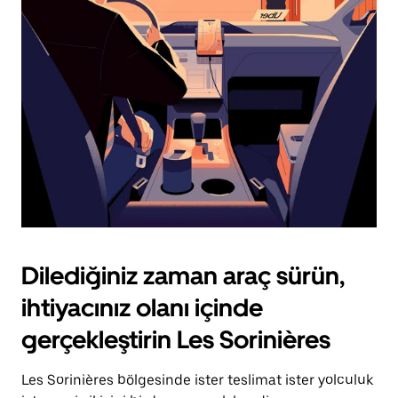
için
escape
tuşuna
basın.
Dilediğiniz zaman araç sürün,
ihtiyacınız olanı içinde
gerçekleştirin Les Sorinières
Les Sorinières bölgesinde ister teslimat ister yolculuk