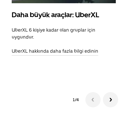
Daha büyük araçlar: UberXL
Gru
UberXL 6 kişiye kadar olan gruplar için
Arkad
uygundur.
yolc
alım 
UberXL hakkında daha fazla bilgi edinin
Grup
edin
1/4