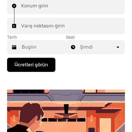
Konum girin
Varış noktasını girin
Tarih
Saat
Şimdi
Takvimle
Ücretleri görün
etkileşime
geçmek
ve
bir
tarih
seçmek
için
aşağı
ok
tuşuna
basın.
Takvimi
kapatmak