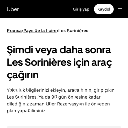
Ana
içeriğe
Uber
Giriş yap
Kaydol
gidin
Fransa
>
Pays de la Loire
>
Les Sorinières
Şimdi veya daha sonra
Les Sorinières için araç
çağırın
Yolculuk bilgilerinizi ekleyin, araca binin, girip çıkın
Les Sorinières. Ya da 90 gün öncesine kadar
dilediğiniz zaman Uber Rezervasyon ile önceden
plan yapabilirsiniz.