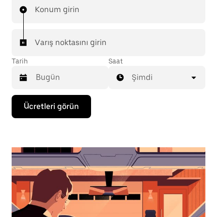
Konum girin
Varış noktasını girin
Tarih
Saat
Şimdi
Takvimle
Ücretleri görün
etkileşime
geçmek
ve
bir
tarih
seçmek
için
aşağı
ok
tuşuna
basın.
Takvimi
kapatmak