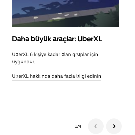
Daha büyük araçlar: UberXL
Gru
UberXL 6 kişiye kadar olan gruplar için
Arkad
uygundur.
yolc
alım 
UberXL hakkında daha fazla bilgi edinin
Grup
edin
1/4