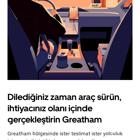
için
escape
tuşuna
basın.
Dilediğiniz zaman araç sürün,
ihtiyacınız olanı içinde
gerçekleştirin Greatham
Greatham bölgesinde ister teslimat ister yolculuk