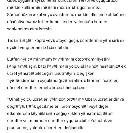
Uber, uygulamayı kullanan sürücülerin alkol ve uyuşturucu
madde kullanmasına asla müsamaha göstermez.
Sürücünüzün alkol veya uyuşturucu madde etkisinde olduğunu
düşünüyorsanız lütfen kendisinden yolculuğu hemen
sonlandırmasını isteyin.
Ticari araçlar, köprü veya otoyol geçiş ücretlerinin yanı sıra ek
eyalet vergilerine de tabi olabilir.
Lütfen ayrıca minimum havalimanı otopark maliyetini
karşılamak için, bazı havalimanı yolculuklarında hesabınıza ek
ücret yansıtılabileceğini unutmayın. Değişken
fiyatlandırmanın uygulandığı zamanlarda tahmini ücretler,
güncel ücretler temel alınarak hesaplanır.
*Örnek yolcu ücretleri yalnızca ortalama UberX ücretleridir ve
coğrafya, trafik gecikmeleri, promosyonlar veya diğer
etkenlerden kaynaklanan değişiklikleri yansıtmaz. Sabit
ücretler ve minimum ücretler uygulanabilir. Yolculuk ve
planlanmış yolculuk ücretleri değişebilir.