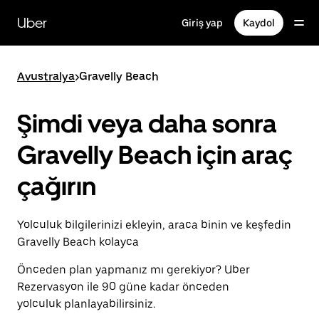
Ana
içeriğe
Uber
Giriş yap
Kaydol
gidin
Avustralya
>
Gravelly Beach
Şimdi veya daha sonra
Gravelly Beach için araç
çağırın
Yolculuk bilgilerinizi ekleyin, araca binin ve keşfedin
Gravelly Beach kolayca
Önceden plan yapmanız mı gerekiyor? Uber
Rezervasyon ile 90 güne kadar önceden
yolculuk planlayabilirsiniz.