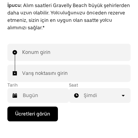
İpucu:
Alım saatleri Gravelly Beach büyük şehirlerden
daha uzun olabilir. Yolculuğunuzu önceden rezerve
etmeniz, sizin için en uygun olan saatte yolcu
alımınızı sağlar.*
Konum girin
Varış noktasını girin
Tarih
Saat
Şimdi
Takvimle
Ücretleri görün
etkileşime
geçmek
ve
bir