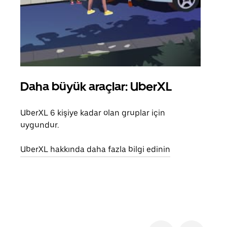
Daha büyük araçlar: UberXL
Gru
UberXL 6 kişiye kadar olan gruplar için
Arkad
uygundur.
yolc
alım 
UberXL hakkında daha fazla bilgi edinin
Grup
edin