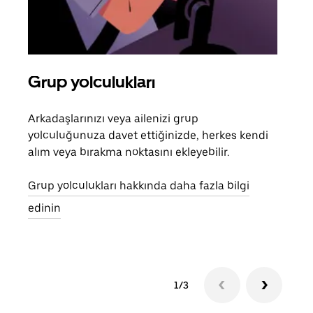
Grup yolculukları
Bir
Arkadaşlarınızı veya ailenizi grup
Grub
yolculuğunuza davet ettiğinizde, herkes kendi
anlı
alım veya bırakma noktasını ekleyebilir.
bulu
yolc
Grup yolculukları hakkında daha fazla bilgi
gerek
edinin
1/3