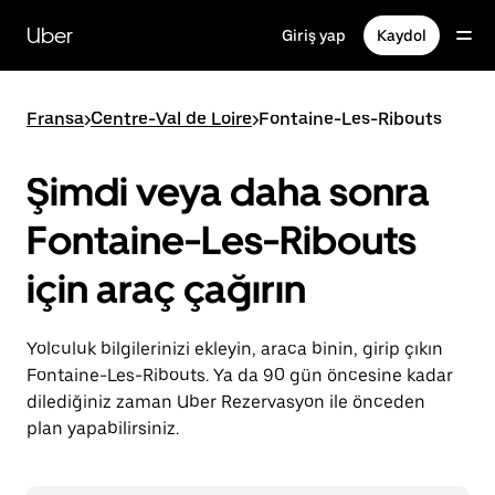
Ana
içeriğe
Uber
Giriş yap
Kaydol
gidin
Fransa
>
Centre-Val de Loire
>
Fontaine-Les-Ribouts
Şimdi veya daha sonra
Fontaine-Les-Ribouts
için araç çağırın
Yolculuk bilgilerinizi ekleyin, araca binin, girip çıkın
Fontaine-Les-Ribouts. Ya da 90 gün öncesine kadar
dilediğiniz zaman Uber Rezervasyon ile önceden
plan yapabilirsiniz.