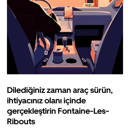
için
escape
tuşuna
basın.
Dilediğiniz zaman araç sürün,
ihtiyacınız olanı içinde
gerçekleştirin Fontaine-Les-
Ribouts