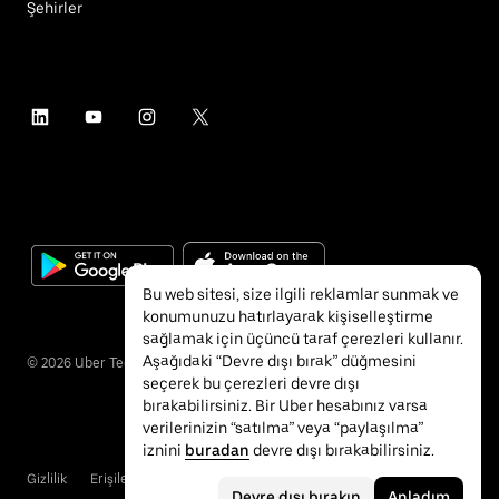
Şehirler
Bu web sitesi, size ilgili reklamlar sunmak ve
konumunuzu hatırlayarak kişiselleştirme
sağlamak için üçüncü taraf çerezleri kullanır.
Aşağıdaki “Devre dışı bırak” düğmesini
©
2026
Uber Technologies Inc.
seçerek bu çerezleri devre dışı
bırakabilirsiniz. Bir Uber hesabınız varsa
verilerinizin “satılma” veya “paylaşılma”
iznini
buradan
devre dışı bırakabilirsiniz.
Gizlilik
Erişilebilirlik
Hükümler ve Koşullar
Devre dışı bırakın
Anladım