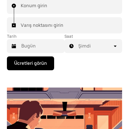
Konum girin
Varış noktasını girin
Tarih
Saat
Şimdi
Takvimle
Ücretleri görün
etkileşime
geçmek
ve
bir
tarih
seçmek
için
aşağı
ok
tuşuna
basın.
Takvimi
kapatmak