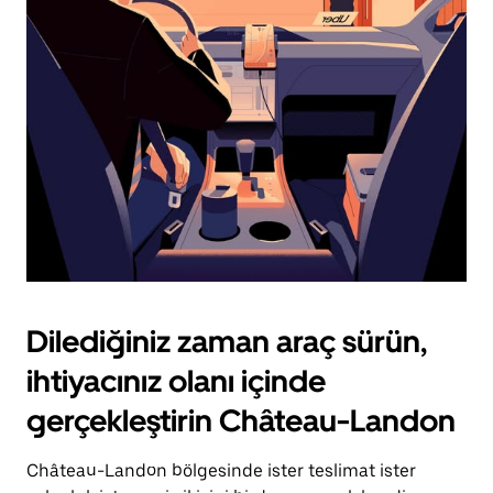
için
escape
tuşuna
basın.
Dilediğiniz zaman araç sürün,
ihtiyacınız olanı içinde
gerçekleştirin Château-Landon
Château-Landon bölgesinde ister teslimat ister