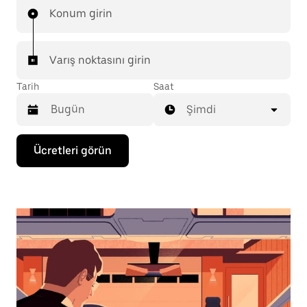
Konum girin
Varış noktasını girin
Tarih
Saat
Şimdi
Takvimle
Ücretleri görün
etkileşime
geçmek
ve
bir
tarih
seçmek
için
aşağı
ok
tuşuna
basın.
Takvimi
kapatmak