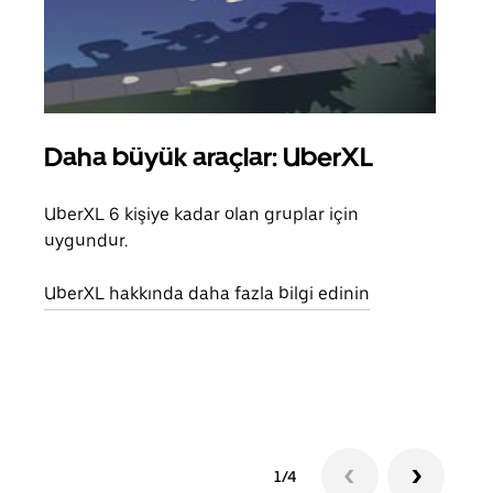
Daha büyük araçlar: UberXL
Gru
UberXL 6 kişiye kadar olan gruplar için
Arkad
uygundur.
yolc
alım 
UberXL hakkında daha fazla bilgi edinin
Grup
edin
1/4