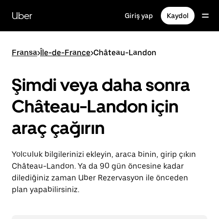
Ana
içeriğe
Uber
Giriş yap
Kaydol
gidin
Fransa
>
Île-de-France
>
Château-Landon
Şimdi veya daha sonra
Château-Landon için
araç çağırın
Yolculuk bilgilerinizi ekleyin, araca binin, girip çıkın
Château-Landon. Ya da 90 gün öncesine kadar
dilediğiniz zaman Uber Rezervasyon ile önceden
plan yapabilirsiniz.