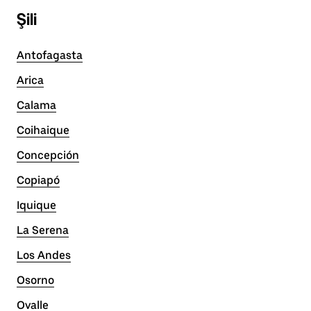
Şili
Antofagasta
Arica
Calama
Coihaique
Concepción
Copiapó
Iquique
La Serena
Los Andes
Osorno
Ovalle