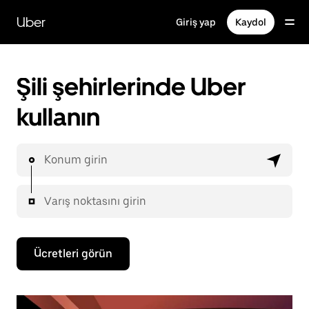
Ana
içeriğe
Uber
Giriş yap
Kaydol
gidin
Şili şehirlerinde Uber
kullanın
Konum girin
Varış noktasını girin
Ücretleri görün