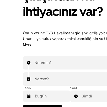
ihtiyacınız var?
Onun yerine TYS Havalimanı gidiş ve geliş yolc
Uber’le yolculuk yaparak taksi esnekliğinin ve U
faydalı uygulama özelliklerinin keyfini çıkarın. 
More
yolculukları için talep üzerine araç çağırabilir, 7
uygulama içi veya çevrim içi rezervasyon yapabi
yolculuk için hesaplı önceden belli ücretler alabi
Nereden?
Havalimanı yolculuğunuz birkaç dokunuş uzağı
Nereye?
Tarih
Saat
Şimdi