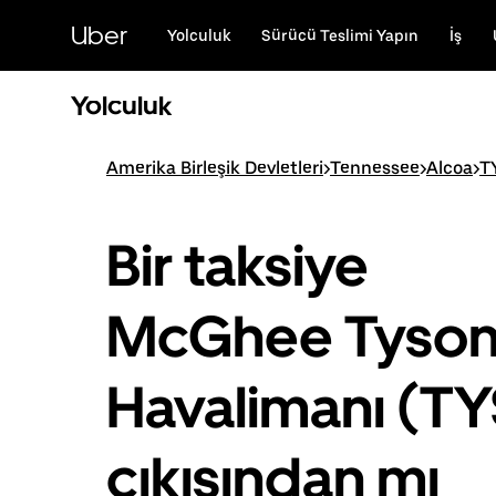
Ana
içeriğe
Uber
Yolculuk
Sürücü Teslimi Yapın
İş
gidin
Yolculuk
Amerika Birleşik Devletleri
>
Tennessee
>
Alcoa
>
T
Bir taksiye
McGhee Tyso
Havalimanı (TY
çıkışından mı