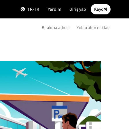
TR-TR
Yardım
Giriş yap
Kaydol
Bırakma adresi
Yolcu alım noktası