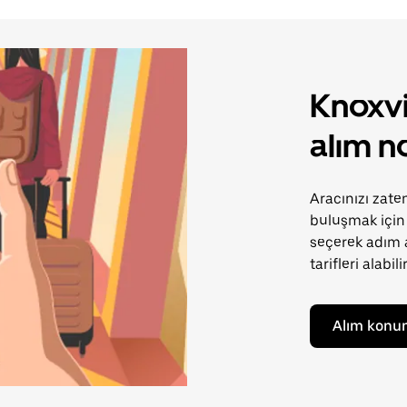
Knoxvi
alım no
Aracınızı zate
buluşmak için 
seçerek adım 
tarifleri alabili
Alım konu