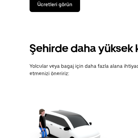
Takvimle
Ücretleri görün
etkileşime
geçmek
ve
bir
tarih
seçmek
için
Şehirde daha yüksek k
aşağı
ok
tuşuna
basın.
Yolcular veya bagaj için daha fazla alana ihtiya
Takvimi
kapatmak
etmenizi öneririz:
için
escape
tuşuna
basın.