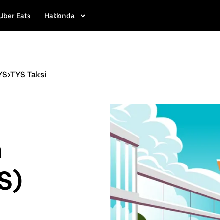
Uber Eats
Hakkında
YS
>
TYS Taksi
n
S)