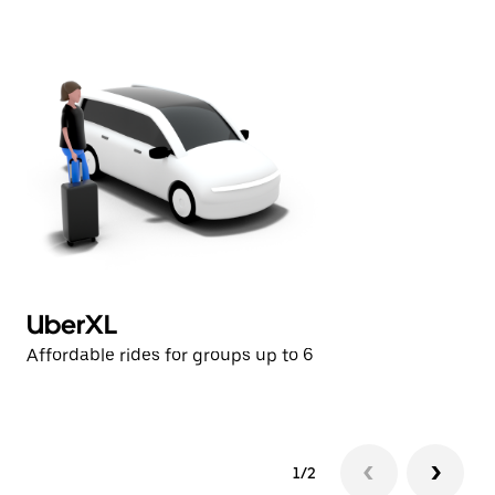
으
려
면
Esc
키
를
누
르
세
요.
UberXL
U
Affordable rides for groups up to 6
Af
1/2