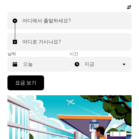
있으며, 모든 여정에 대해 저렴한 예상 요금을 확인하실
수 있습니다. 탭 몇 번으로 간편하게 공항 차량 서비스를
어디에서 출발하세요?
이용하실 수 있습니다.
어디로 가시나요?
날짜
시간
지금
캘
요금 보기
린
더
를
조
작
하
려
면
아