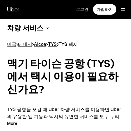
메
인
Uber
로그인
가입하기
콘
텐
차량 서비스
츠
로
건
미국
>
테네시
>
Alcoa
>
TYS
>
TYS 택시
너
뛰
기
맥기 타이슨 공항 (TYS)
에서 택시 이용이 필요하
신가요?
TYS 공항을 오갈 때 Uber 차량 서비스를 이용하면 Uber
의 유용한 앱 기능과 택시의 유연한 서비스를 모두 누리실
수 있습니다. 출발 직전에 차량 서비스를 온디맨드로 요청
More
하고, 앱이나 온라인에서 24시간 연중무휴로 예약할 수