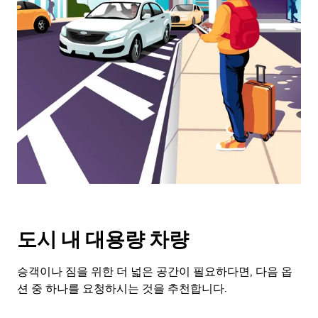
래
화
살
표
키
를
눌
러
날
짜
를
선
택
하
세
도시 내 대용량 차량
요.
캘
린
승객이나 짐을 위한 더 넓은 공간이 필요하다면, 다음 옵
더
션 중 하나를 요청하시는 것을 추천합니다.
를
닫