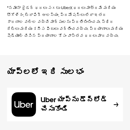
*నమూనా రైడర్ ధరలు సగటు UberX ధరలు మాత్రమే మరియు
భౌగోళికం, ట్రాఫిక్ ఆలస్యం, ప్రమోషన్లు లేదా ఇతర
కారణాల వల్ల వచ్చే మార్పులను ప్రతిబింబించవు. స్థిర
రేట్లు మరియు కనీస ఫీజులు వర్తించవచ్చు. ప్రయాణాలు మరియు
షెడ్యూల్ చేసిన ప్రయాణాల కోసం వాస్తవ ధరలు మారవచ్చు.
యాప్‌లలో ఇది సులభం
Uber యాప్‌ను డౌన్‌లోడ్
చేసుకోండి