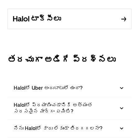
Halol టాక్సీలు
తరచుగా అడిగే ప్రశ్నలు
Halolలో Uber అందుబాటులో ఉందా?
Halolలో ప్రయాణించడానికి అత్యంత
సరసమైన మార్గం ఏమిటి?
నేను Halolలో కారు లేకుండా తిరగగలనా?