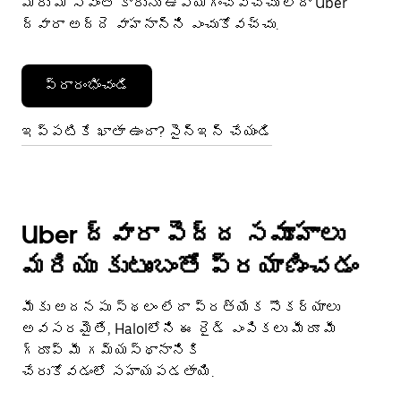
మీరు మీ స్వంత కారును ఉపయోగించవచ్చు లేదా Uber
ద్వారా అద్దె వాహనాన్ని ఎంచుకోవచ్చు.
ప్రారంభించండి
ఇప్పటికే ఖాతా ఉందా? సైన్ఇన్ చేయండి
Uber ద్వారా పెద్ద సమూహాలు
మరియు కుటుంబంతో ప్రయాణించడం
మీకు అదనపు స్థలం లేదా ప్రత్యేక సౌకర్యాలు
అవసరమైతే, Halolలోని ఈ రైడ్ ఎంపికలు మీరూ మీ
గ్రూప్ మీ గమ్యస్థానానికి
చేరుకోవడంలో సహాయపడతాయి.