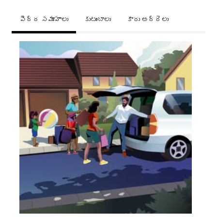
పెద్ద సమూహాలు
కుటుంబాలు
కారు అద్దెలు