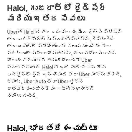
Halol, గుజరాత్ లో రైడ్‌షేర్
మరియు ఇతర సేవలు
Uberతో Halol లో తిరగడం సులభం. మీరు రైల్వే స్టేషన్
లేదా ఎయిర్‌పోర్ట్‌కు ప్రయాణిస్తున్నా, రెస్టారెంట్
లేదా ఈవెంట్లో స్నేహితులను కలుసుకుంటున్నా లేదా
పట్టణంలో పనులు చేస్తున్నా, మీరు వెళ్లవలసిన
చోటుకు మిమ్మల్ని తీసుకెళ్లడంలో Uber
సహాయపడుతుంది. Halol లో ఇంటి నుండి పికప్ కోసం
ఆన్‌లైన్‌లో సైన్ ఇన్ చేయండి లేదా Uber యాప్‌ను తెరిచి,
క్యాబ్, Uber Auto లేదా Uber బైక్‌ని
అభ్యర్థించడానికి మీ గమ్యస్థానాన్ని
నమోదు చేయండి.
Halol, భారతదేశం చుట్టూ