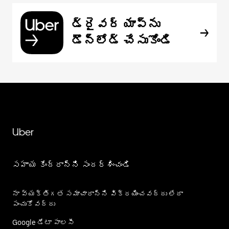
డ్రైవర్ యాప్‌ను
డౌన్‌లోడ్ చేసుకోండి
Uber
సహాయ కేంద్రాన్ని సందర్శించండి
నా వ్యక్తిగత సమాచారాన్ని విక్రయించవద్దు లేదా
పంచుకోవద్దు
Google డేటా పాలసీ