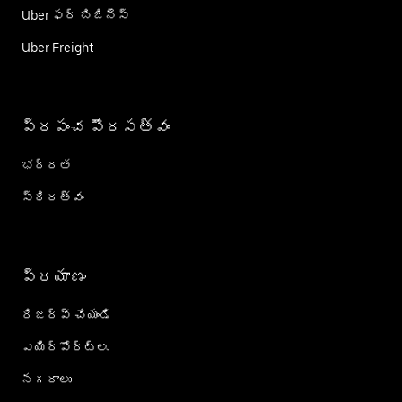
Uber ఫర్ బిజినెస్
Uber Freight
ప్రపంచ పౌరసత్వం
భద్రత
స్థిరత్వం
ప్రయాణం
రిజర్వ్ చేయండి
ఎయిర్؜పోర్ట్؜లు
నగరాలు