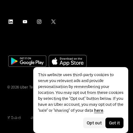
This website uses third-party cookies to
serve you relevant ads and provide
personalisation by remembering your
©
2026
Uber Technologies Inc.
location. You may opt out from these cookies
by selecting the "Opt out" button below. If you
have an Uber account, you may opt out of the
"sale" or "sharing" of your data
here
.
గోప్యత
యాక్సెసబిలిటీ
నిబంధనలు
Opt out
Got it