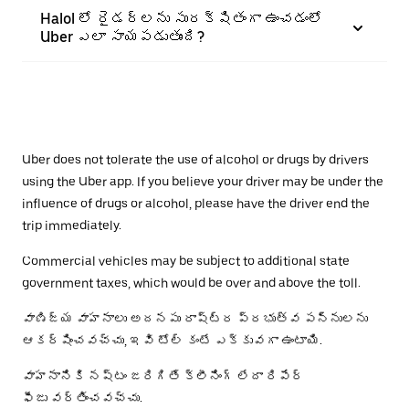
Halol లో రైడర్‌లను సురక్షితంగా ఉంచడంలో
Uber ఎలా సాయపడుతుంది?
Uber does not tolerate the use of alcohol or drugs by drivers
using the Uber app. If you believe your driver may be under the
influence of drugs or alcohol, please have the driver end the
trip immediately.
Commercial vehicles may be subject to additional state
government taxes, which would be over and above the toll.
వాణిజ్య వాహనాలు అదనపు రాష్ట్ర ప్రభుత్వ పన్నులను
ఆకర్షించవచ్చు, ఇవి టోల్ కంటే ఎక్కువగా ఉంటాయి.
వాహనానికి నష్టం జరిగితే క్లీనింగ్ లేదా రిపేర్
ఫీజు వర్తించవచ్చు.