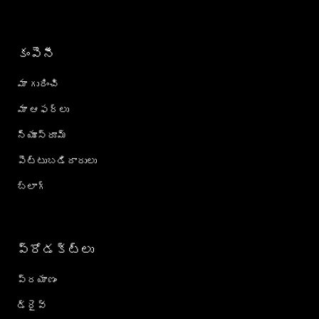
కంపెనీ
మా గురించి
మా ఆఫర్లు
న్యూస్‌రూమ్
పెట్టుబడిదారులు
బ్లాగ్
ప్రోడక్ట్؜లు
ప్రయాణం
డ్రైవ్