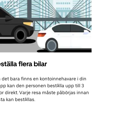
ställa flera bilar
Uber Shu
det bara finns en kontoinnehavare i din
Vårt shuttle-
pp kan den personen beställa upp till 3
utvalda flyg
or direkt. Varje resa måste påbörjas innan
evenemangsp
ta kan beställas.
Se tillgängli