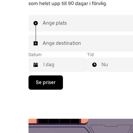
som helst upp till 90 dagar i förväg.
Ange plats
Ange destination
Datum
Tid
Nu
Tryck
Se priser
på
nedåtpilen
för
att
använda
kalendern
och
välja
ett
datum.