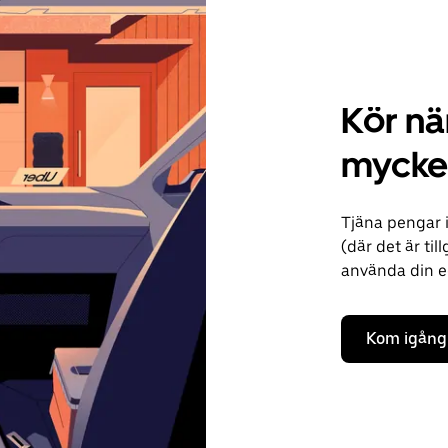
Kör när
mycket
Tjäna pengar i
(där det är til
använda din ege
Kom igång