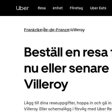
Hoppa
till
Uber
Resa
enhet
Företag
Uber Eats
huvudinnehållet
Frankrike
>
Île-de-France
>
Villeroy
Beställ en resa 
nu eller senare 
Villeroy
Lägg till dina reseuppgifter, hoppa in och gå in
Villeroy. Eller schemalägg i förväg med Uber R