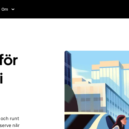
Om
för
i
 och runt
eserve när