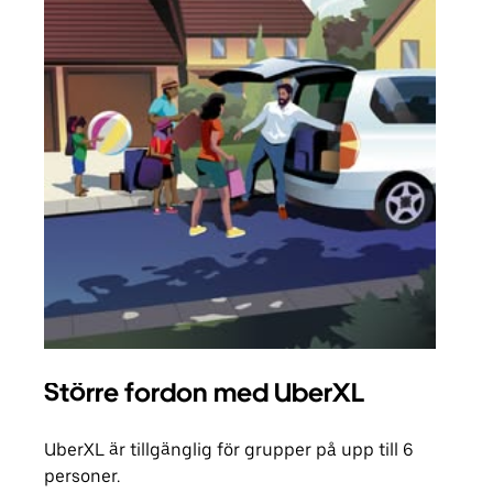
Större fordon med UberXL
Gr
UberXL är tillgänglig för grupper på upp till 6
När d
personer.
din 