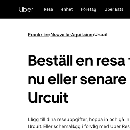
Hoppa
till
Uber
Resa
enhet
Företag
Uber Eats
huvudinnehållet
Frankrike
>
Nouvelle-Aquitaine
>
Urcuit
Beställ en resa 
nu eller senare 
Urcuit
Lägg till dina reseuppgifter, hoppa in och gå in
Urcuit. Eller schemalägg i förväg med Uber Res