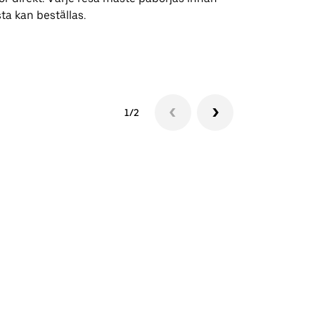
ta kan beställas.
Se tillgängli
1/2