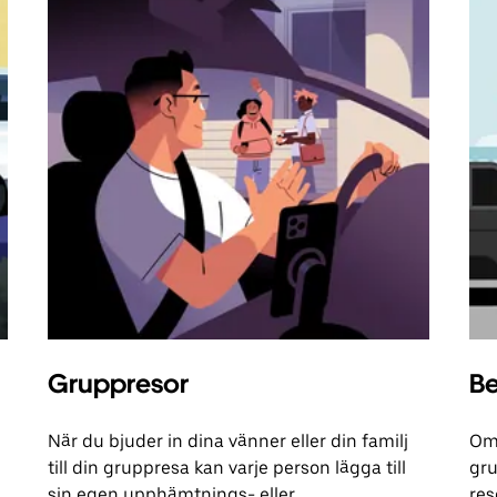
Gruppresor
Be
När du bjuder in dina vänner eller din familj
Om 
till din gruppresa kan varje person lägga till
gru
sin egen upphämtnings- eller
res