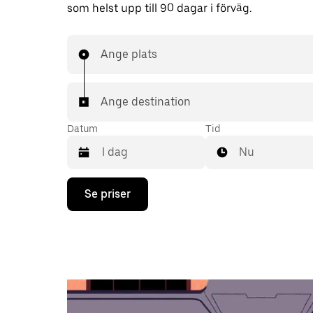
som helst upp till 90 dagar i förväg.
Ange plats
Ange destination
Datum
Tid
Nu
Tryck
Se priser
på
nedåtpilen
för
att
använda
kalendern
och
välja
ett
datum.