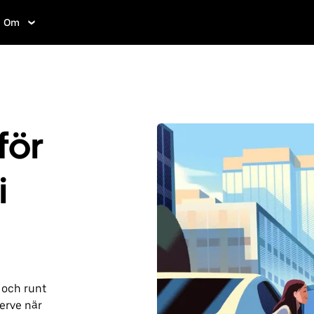
Om
för
i
 och runt
erve när