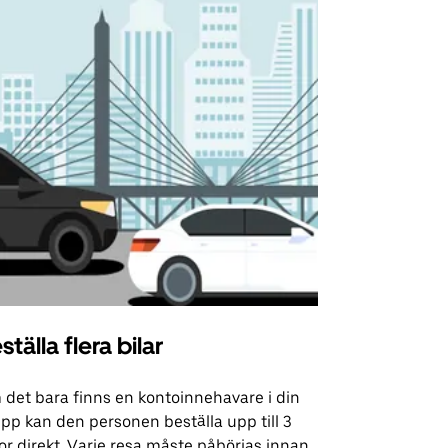
ställa flera bilar
Uber Shu
det bara finns en kontoinnehavare i din
Vårt shuttle-
pp kan den personen beställa upp till 3
utvalda flyg
or direkt. Varje resa måste påbörjas innan
evenemangsp