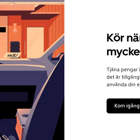
Kör när
mycket
Tjäna pengar i
det är tillgäng
använda din ege
Kom igång