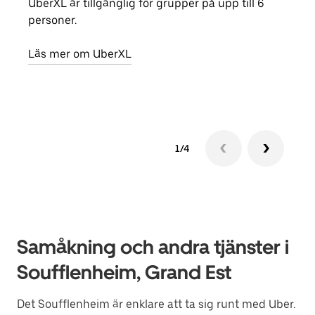
UberXL är tillgänglig för grupper på upp till 6
När d
personer.
din 
egen
Läs mer om UberXL
Läs 
1/4
Samåkning och andra tjänster i
Soufflenheim, Grand Est
Det Soufflenheim är enklare att ta sig runt med Uber.