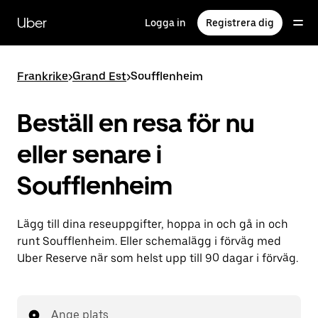
Hoppa
till
Uber
Logga in
Registrera dig
huvudinnehållet
Frankrike
>
Grand Est
>
Soufflenheim
Beställ en resa för nu
eller senare i
Soufflenheim
Lägg till dina reseuppgifter, hoppa in och gå in och
runt Soufflenheim. Eller schemalägg i förväg med
Uber Reserve när som helst upp till 90 dagar i förväg.
Ange plats