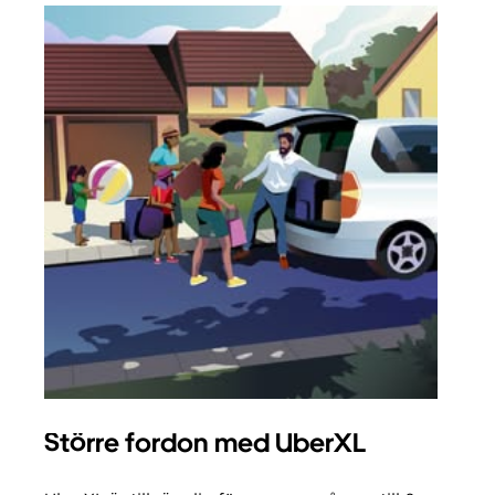
Större fordon med UberXL
Gr