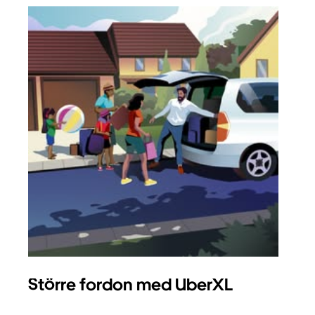
Större fordon med UberXL
Gr