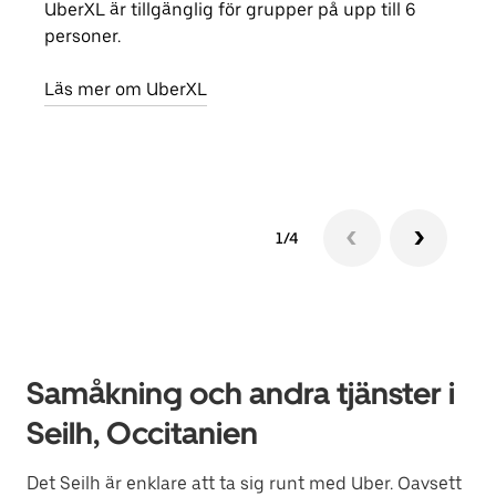
UberXL är tillgänglig för grupper på upp till 6
När d
personer.
din 
egen
Läs mer om UberXL
Läs 
1/4
Samåkning och andra tjänster i
Seilh, Occitanien
Det Seilh är enklare att ta sig runt med Uber. Oavsett