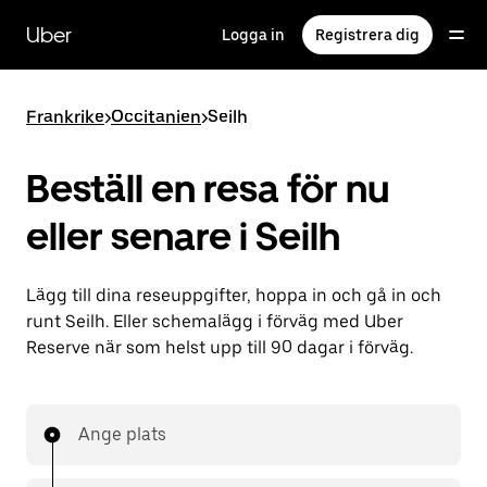
Hoppa
till
Uber
Logga in
Registrera dig
huvudinnehållet
Frankrike
>
Occitanien
>
Seilh
Beställ en resa för nu
eller senare i Seilh
Lägg till dina reseuppgifter, hoppa in och gå in och
runt Seilh. Eller schemalägg i förväg med Uber
Reserve när som helst upp till 90 dagar i förväg.
Ange plats