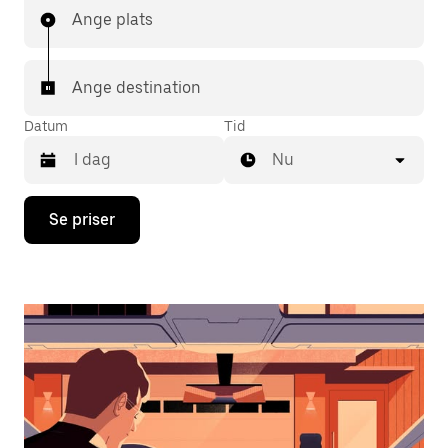
Ange plats
Ange destination
Datum
Tid
Nu
Tryck
Se priser
på
nedåtpilen
för
att
använda
kalendern
och
välja
ett
datum.
Tryck
på
ESC-