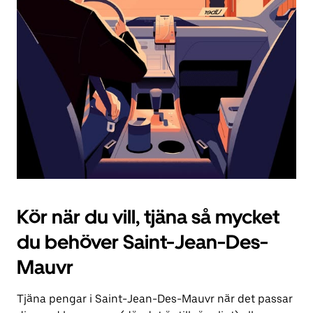
knappen
för
att
stänga
kalendern.
Kör när du vill, tjäna så mycket
du behöver Saint-Jean-Des-
Mauvr
Tjäna pengar i Saint-Jean-Des-Mauvr när det passar