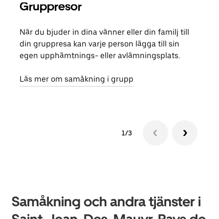
Gruppresor
Bes
När du bjuder in dina vänner eller din familj till
Om d
din gruppresa kan varje person lägga till sin
grup
egen upphämtnings- eller avlämningsplats.
reso
näst
Läs mer om samåkning i grupp
1/3
Samåkning och andra tjänster i