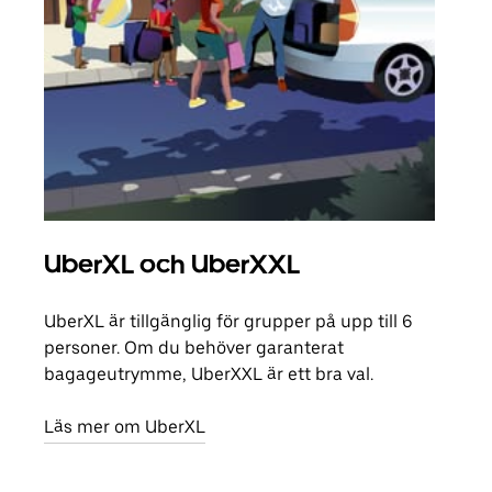
UberXL och UberXXL
Gr
UberXL är tillgänglig för grupper på upp till 6
När d
personer. Om du behöver garanterat
din 
bagageutrymme, UberXXL är ett bra val.
egen
Läs mer om UberXL
Läs 