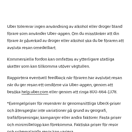
Uber tolererar ingen användning av alkohol eller droger bland
förare som använder Uber-appen. Om du misstänker att din
förare är påverkad av droger eller alkohol ska du be föraren att
avsluta resan omedelbart.
Kommersiella fordon kan omfattas av ytterligare statliga
skatter som kan tillkomma utöver vägtullen.
Rapportera eventuell feedback när föraren har avslutat resan
när du ger resan ett omdöme via Uber-appen, genom att
besöka
help.uber.com
eller genom att ringa 800-664-1378.
*Exempelpriser för resenärer är genomsnittliga UberX-priser
och återspeglar inte variationer på grund av geografi,
trafikförseningar, kampanjer eller andra faktorer. Fasta priser
och minimibelopp kan förekomma. Faktiska priser för resor
och schemalagda resor kan variera.