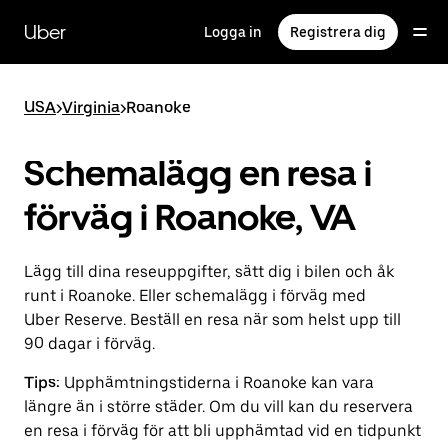
Hoppa
till
Uber
Logga in
Registrera dig
huvudinnehållet
USA
>
Virginia
>
Roanoke
Schemalägg en resa i
förväg i Roanoke, VA
Lägg till dina reseuppgifter, sätt dig i bilen och åk
runt i Roanoke. Eller schemalägg i förväg med
Uber Reserve. Beställ en resa när som helst upp till
90 dagar i förväg.
Tips:
Upphämtningstiderna i Roanoke kan vara
längre än i större städer. Om du vill kan du reservera
en resa i förväg för att bli upphämtad vid en tidpunkt