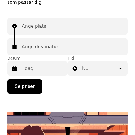
som passar dig.
Ange plats
Ange destination
Datum
Tid
Nu
Tryck
Se priser
på
nedåtpilen
för
att
använda
kalendern
och
välja
ett