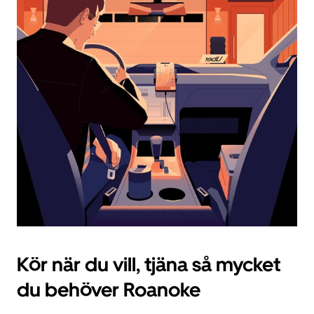
datum.
Tryck
på
ESC-
knappen
för
att
stänga
kalendern.
Kör när du vill, tjäna så mycket
du behöver Roanoke