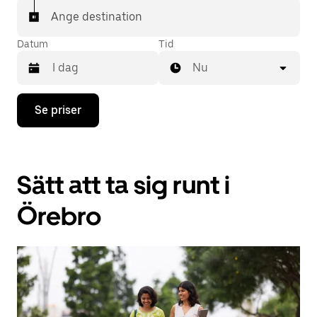
Ange destination
Datum
Tid
Nu
Tryck
Se priser
på
nedåtpilen
för
att
använda
Sätt att ta sig runt i
kalendern
och
välja
Örebro
ett
datum.
Tryck
på
ESC-
knappen
för
att