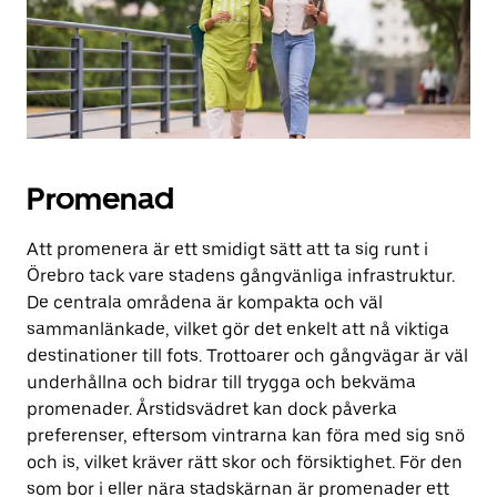
stänga
kalendern.
Promenad
Att promenera är ett smidigt sätt att ta sig runt i
Örebro tack vare stadens gångvänliga infrastruktur.
De centrala områdena är kompakta och väl
sammanlänkade, vilket gör det enkelt att nå viktiga
destinationer till fots. Trottoarer och gångvägar är väl
underhållna och bidrar till trygga och bekväma
promenader. Årstidsvädret kan dock påverka
preferenser, eftersom vintrarna kan föra med sig snö
och is, vilket kräver rätt skor och försiktighet. För den
som bor i eller nära stadskärnan är promenader ett