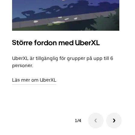
Större fordon med UberXL
Gr
UberXL är tillgänglig för grupper på upp till 6
När d
personer.
din 
egen
Läs mer om UberXL
Läs 
1/4