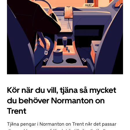
knappen
för
att
stänga
kalendern.
Kör när du vill, tjäna så mycket
du behöver Normanton on
Trent
Tjäna pengar i Normanton on Trent när det passar