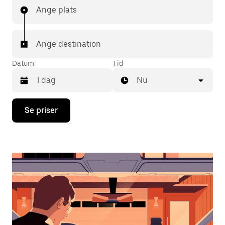
Ange plats
Ange destination
Datum
Tid
Nu
Tryck
Se priser
på
nedåtpilen
för
att
använda
kalendern
och
välja
ett
datum.
Tryck
på
ESC-