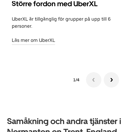
Större fordon med UberXL
Gr
UberXL är tillgänglig för grupper på upp till 6
När d
personer.
din 
egen
Läs mer om UberXL
Läs 
1/4
Samåkning och andra tjänster i
Normanton on Trent, England