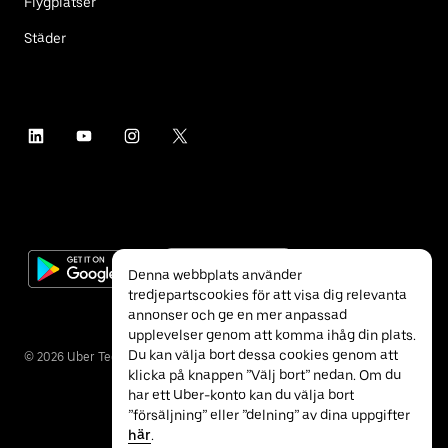
Flygplatser
Städer
Denna webbplats använder
tredjepartscookies för att visa dig relevanta
annonser och ge en mer anpassad
upplevelser genom att komma ihåg din plats.
Du kan välja bort dessa cookies genom att
©
2026
Uber Technologies Inc.
klicka på knappen ”Välj bort” nedan. Om du
har ett Uber-konto kan du välja bort
”försäljning” eller ”delning” av dina uppgifter
här
.