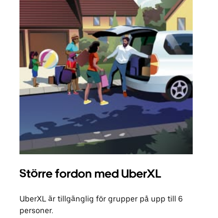
Större fordon med UberXL
Gr
UberXL är tillgänglig för grupper på upp till 6
När d
personer.
din 