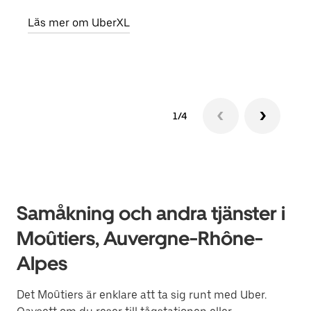
egen
Läs mer om UberXL
Läs 
1/4
Samåkning och andra tjänster i
Moûtiers, Auvergne-Rhône-
Alpes
Det Moûtiers är enklare att ta sig runt med Uber.