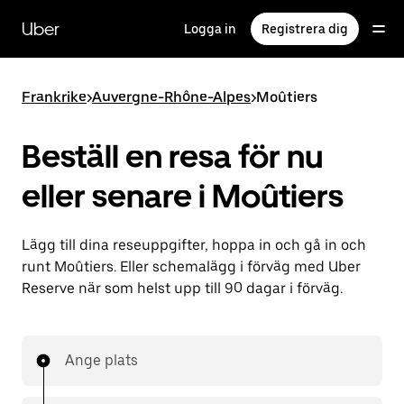
Hoppa
till
Uber
Logga in
Registrera dig
huvudinnehållet
Frankrike
>
Auvergne-Rhône-Alpes
>
Moûtiers
Beställ en resa för nu
eller senare i Moûtiers
Lägg till dina reseuppgifter, hoppa in och gå in och
runt Moûtiers. Eller schemalägg i förväg med Uber
Reserve när som helst upp till 90 dagar i förväg.
Ange plats