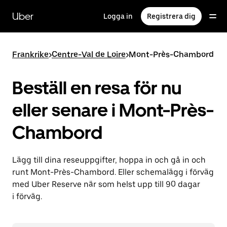
Hoppa
till
Uber
Logga in
Registrera dig
huvudinnehållet
Frankrike
>
Centre-Val de Loire
>
Mont-Près-Chambord
Beställ en resa för nu
eller senare i Mont-Près-
Chambord
Lägg till dina reseuppgifter, hoppa in och gå in och
runt Mont-Près-Chambord. Eller schemalägg i förväg
med Uber Reserve när som helst upp till 90 dagar
i förväg.