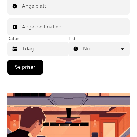
Ange plats
Ange destination
Datum
Tid
Nu
Tryck
Se priser
på
nedåtpilen
för
att
använda
kalendern
och
välja
ett
datum.
Tryck
på
ESC-