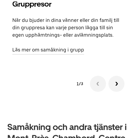
Gruppresor
Bes
När du bjuder in dina vänner eller din familj till
Om d
din gruppresa kan varje person lägga till sin
grup
egen upphämtnings- eller avlämningsplats.
reso
näst
Läs mer om samåkning i grupp
1/3
Samåkning och andra tjänster i