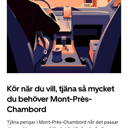
knappen
för
att
stänga
kalendern.
Kör när du vill, tjäna så mycket
du behöver Mont-Près-
Chambord
Tjäna pengar i Mont-Près-Chambord när det passar