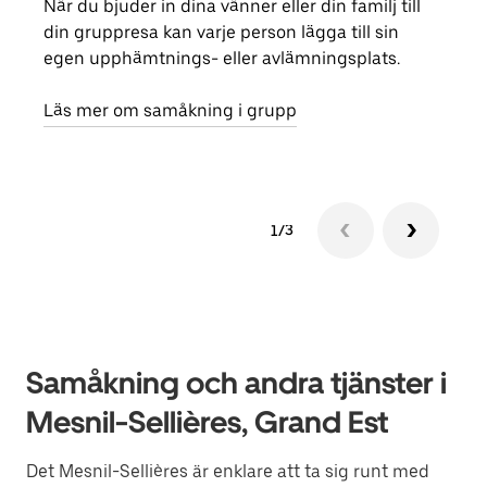
När du bjuder in dina vänner eller din familj till
Om d
din gruppresa kan varje person lägga till sin
grup
egen upphämtnings- eller avlämningsplats.
reso
näst
Läs mer om samåkning i grupp
1/3
Samåkning och andra tjänster i
Mesnil-Sellières, Grand Est
Det Mesnil-Sellières är enklare att ta sig runt med