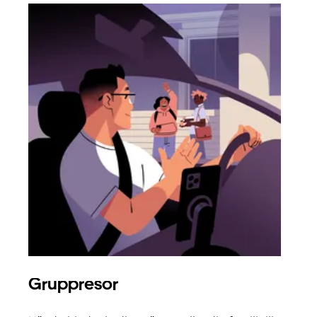
Gruppresor
Bes