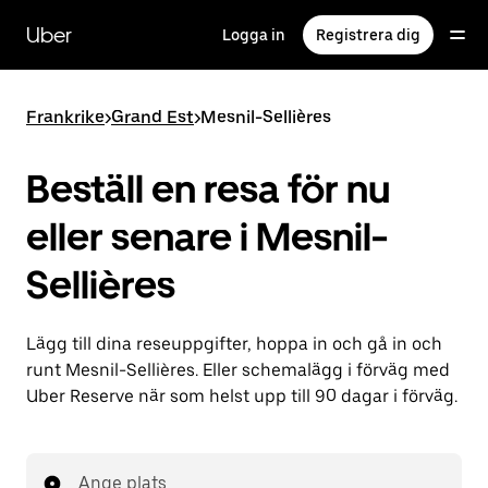
Hoppa
till
Uber
Logga in
Registrera dig
huvudinnehållet
Frankrike
>
Grand Est
>
Mesnil-Sellières
Beställ en resa för nu
eller senare i Mesnil-
Sellières
Lägg till dina reseuppgifter, hoppa in och gå in och
runt Mesnil-Sellières. Eller schemalägg i förväg med
Uber Reserve när som helst upp till 90 dagar i förväg.
Ange plats