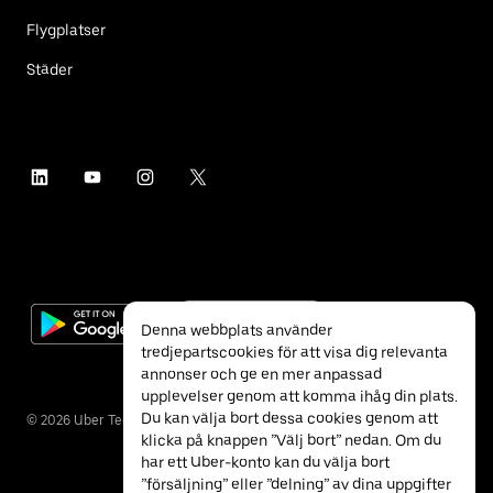
Flygplatser
Städer
Denna webbplats använder
tredjepartscookies för att visa dig relevanta
annonser och ge en mer anpassad
upplevelser genom att komma ihåg din plats.
Du kan välja bort dessa cookies genom att
©
2026
Uber Technologies Inc.
klicka på knappen ”Välj bort” nedan. Om du
har ett Uber-konto kan du välja bort
”försäljning” eller ”delning” av dina uppgifter