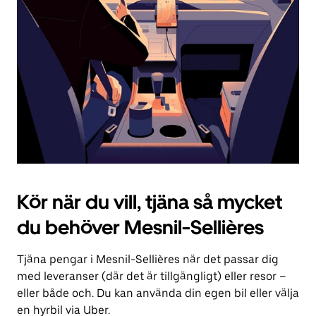
för
att
stänga
kalendern.
Kör när du vill, tjäna så mycket
du behöver Mesnil-Sellières
Tjäna pengar i Mesnil-Sellières när det passar dig
med leveranser (där det är tillgängligt) eller resor –
eller både och. Du kan använda din egen bil eller välja
en hyrbil via Uber.