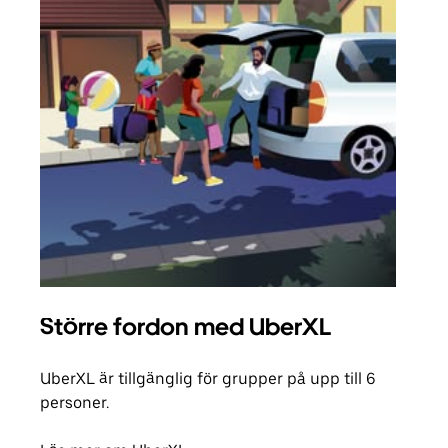
Större fordon med UberXL
Gr
UberXL är tillgänglig för grupper på upp till 6
När d
personer.
din 
egen