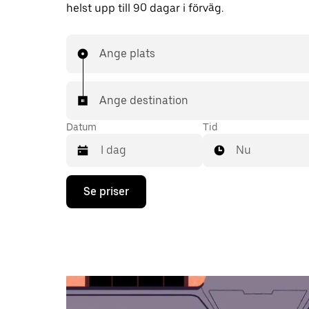
helst upp till 90 dagar i förväg.
Ange plats
Ange destination
Datum
Tid
Nu
Tryck
Se priser
på
nedåtpilen
för
att
använda
kalendern
och
välja
ett
datum.