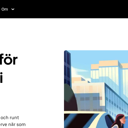
Om
för
i
 och runt
erve när som