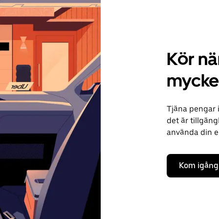
Kör när
mycket
Tjäna pengar i
det är tillgäng
använda din ege
Kom igång