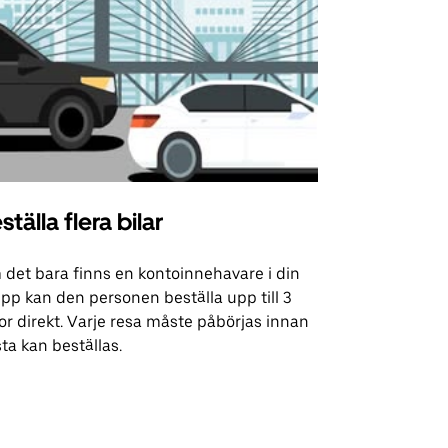
ställa flera bilar
Uber Shu
det bara finns en kontoinnehavare i din
Vårt shuttle-
pp kan den personen beställa upp till 3
utvalda flyg
or direkt. Varje resa måste påbörjas innan
evenemangsp
ta kan beställas.
Se tillgängli