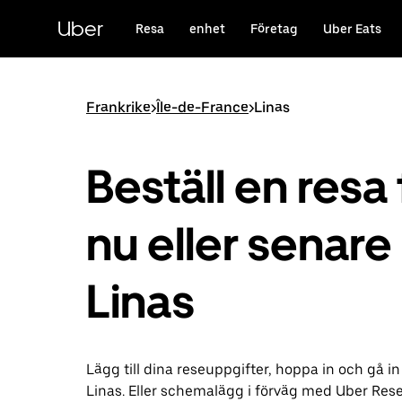
Hoppa
till
Uber
Resa
enhet
Företag
Uber Eats
huvudinnehållet
Frankrike
>
Île-de-France
>
Linas
Beställ en resa 
nu eller senare 
Linas
Lägg till dina reseuppgifter, hoppa in och gå in
Linas. Eller schemalägg i förväg med Uber Res