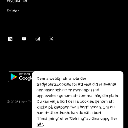
Flygplatser
Städer
Denna webbplats använder
tredjepartscookies för att visa dig relevanta
annonser och ge en mer anpassad
upplevelser genom att komma ihåg din plats.
Du kan välja bort dessa cookies genom att
©
2026
Uber Technologies Inc.
klicka på knappen ”Välj bort” nedan. Om du
har ett Uber-konto kan du välja bort
”försäljning” eller ”delning” av dina uppgifter
här
.