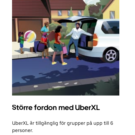
Större fordon med UberXL
Gr
UberXL är tillgänglig för grupper på upp till 6
När d
personer.
din 