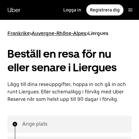
Hoppa
till
Uber
Logga in
Registrera dig
huvudinnehållet
Frankrike
>
Auvergne-Rhône-Alpes
>
Liergues
Beställ en resa för nu
eller senare i Liergues
Lägg till dina reseuppgifter, hoppa in och gå in och
runt Liergues. Eller schemalägg i förväg med Uber
Reserve när som helst upp till 90 dagar i förväg.
Ange plats