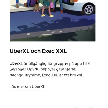
UberXL och Exec XXL
Gr
UberXL är tillgänglig för grupper på upp till 6
När d
personer. Om du behöver garanterat
din 
bagageutrymme, Exec XXL är ett bra val.
egen
Läs mer om UberXL
Läs 