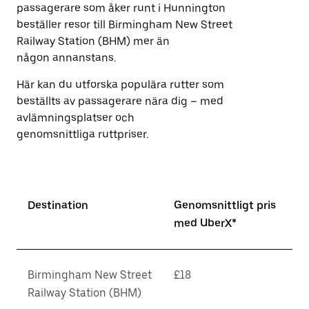
att
passagerare som åker runt i Hunnington
stänga
beställer resor till Birmingham New Street
kalendern.
Railway Station (BHM) mer än
någon annanstans.
Här kan du utforska populära rutter som
beställts av passagerare nära dig – med
avlämningsplatser och
genomsnittliga ruttpriser.
Destination
Genomsnittligt pris
med UberX*
Birmingham New Street
£18
Railway Station (BHM)