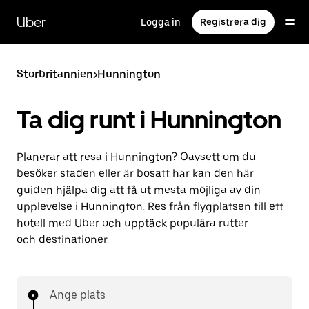
Hoppa
till
Uber
Logga in
Registrera dig
huvudinnehållet
Storbritannien
>
Hunnington
Ta dig runt i Hunnington
Planerar att resa i Hunnington? Oavsett om du
besöker staden eller är bosatt här kan den här
guiden hjälpa dig att få ut mesta möjliga av din
upplevelse i Hunnington. Res från flygplatsen till ett
hotell med Uber och upptäck populära rutter
och destinationer.
Ange plats