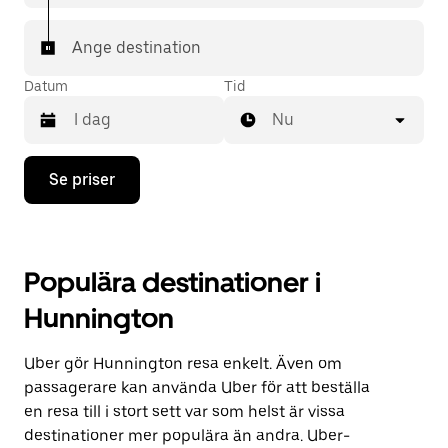
Ange destination
Datum
Tid
Nu
Tryck
Se priser
på
nedåtpilen
för
att
använda
Populära destinationer i
kalendern
och
Hunnington
välja
ett
datum.
Uber gör Hunnington resa enkelt. Även om
Tryck
på
passagerare kan använda Uber för att beställa
ESC-
en resa till i stort sett var som helst är vissa
knappen
destinationer mer populära än andra. Uber-
för