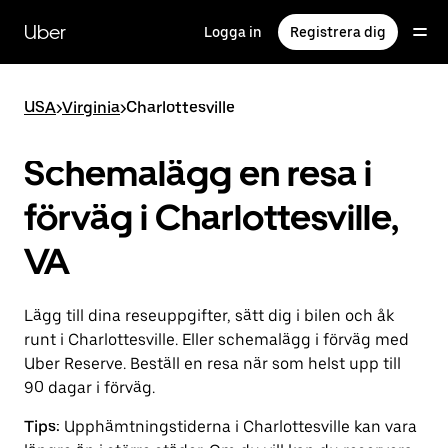
Hoppa
till
Uber
Logga in
Registrera dig
huvudinnehållet
USA
>
Virginia
>
Charlottesville
Schemalägg en resa i
förväg i Charlottesville,
VA
Lägg till dina reseuppgifter, sätt dig i bilen och åk
runt i Charlottesville. Eller schemalägg i förväg med
Uber Reserve. Beställ en resa när som helst upp till
90 dagar i förväg.
Tips:
Upphämtningstiderna i Charlottesville kan vara