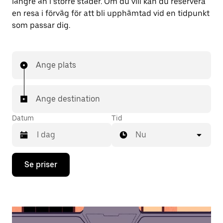
längre än i större städer. Om du vill kan du reservera
en resa i förväg för att bli upphämtad vid en tidpunkt
som passar dig.
Ange plats
Ange destination
Datum
Tid
Nu
Tryck
Se priser
på
nedåtpilen
för
att
använda
kalendern
och