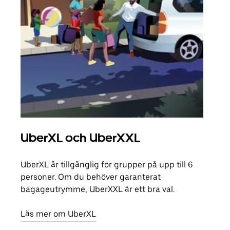
UberXL och UberXXL
Gr
UberXL är tillgänglig för grupper på upp till 6
När d
personer. Om du behöver garanterat
din 
bagageutrymme, UberXXL är ett bra val.
egen
Läs mer om UberXL
Läs 