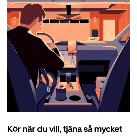
välja
ett
datum.
Tryck
på
ESC-
knappen
för
att
stänga
kalendern.
Kör när du vill, tjäna så mycket