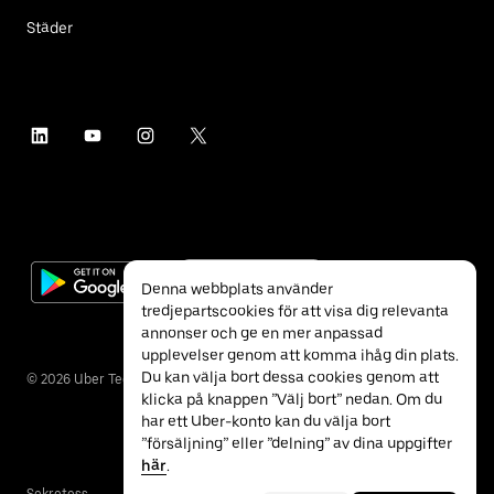
Städer
Denna webbplats använder
tredjepartscookies för att visa dig relevanta
annonser och ge en mer anpassad
upplevelser genom att komma ihåg din plats.
Du kan välja bort dessa cookies genom att
©
2026
Uber Technologies Inc.
klicka på knappen ”Välj bort” nedan. Om du
har ett Uber-konto kan du välja bort
”försäljning” eller ”delning” av dina uppgifter
här
.
Sekretess
Tillgänglighet
Villkor