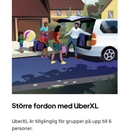
Större fordon med UberXL
Gr
UberXL är tillgänglig för grupper på upp till 6
När d
personer.
din 