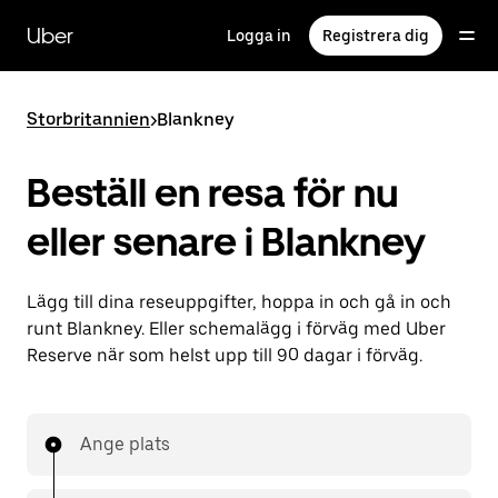
Hoppa
till
Uber
Logga in
Registrera dig
huvudinnehållet
Storbritannien
>
Blankney
Beställ en resa för nu
eller senare i Blankney
Lägg till dina reseuppgifter, hoppa in och gå in och
runt Blankney. Eller schemalägg i förväg med Uber
Reserve när som helst upp till 90 dagar i förväg.
Ange plats