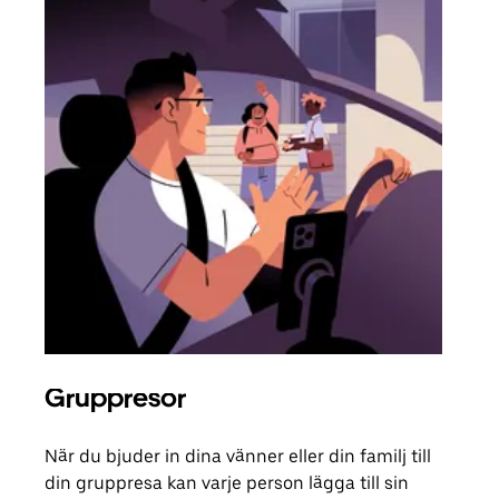
Gruppresor
Bes
När du bjuder in dina vänner eller din familj till
Om d
din gruppresa kan varje person lägga till sin
grup