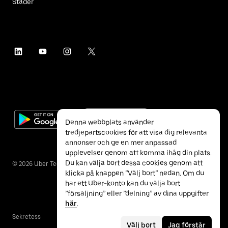
Städer
Denna webbplats använder
tredjepartscookies för att visa dig relevanta
annonser och ge en mer anpassad
upplevelser genom att komma ihåg din plats.
Du kan välja bort dessa cookies genom att
©
2026
Uber Technologies Inc.
klicka på knappen ”Välj bort” nedan. Om du
har ett Uber-konto kan du välja bort
”försäljning” eller ”delning” av dina uppgifter
här
.
Sekretess
Tillgänglighet
Villkor
Välj bort
Jag förstår