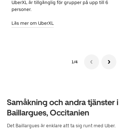
UberXL är tillgänglig för grupper på upp till 6
När d
personer.
din 
egen
Läs mer om UberXL
Läs 
1/4
Samåkning och andra tjänster i
Baillargues, Occitanien
Det Baillargues är enklare att ta sig runt med Uber.