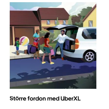
Större fordon med UberXL
Gr