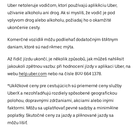
Uber netoleruje vodičom, ktorí používajú aplikáciu Uber,
užívanie alkoholu ani drog. Ak si myslíš, že vodič je pod
vplyvom drog alebo alkoholu, požiadaj ho o okamžité
ukončenie cesty.
Komerčné vozidlá môžu podliehať dodatočným štátnym
daniam, ktoré sú nad rámec mýta.
Až řidič jízdu ukončí, je několik způsobů, jak můžeš nahlásit
jakoukoli zpětnou vazbu: při hodnocení jízdy v aplikaci Uber, na
webu
help.uber.com
nebo na čísle 800 664 1378.
*Ukážkové ceny pre cestujúcich sú priemerné ceny služby
UberX a nezohľadňujú rozdiely spôsobené geografickou
polohou, dopravnými zdržaniami, akciami alebo inými
faktormi. Môžu sa uplatňovať pevné sadzby a minimálne
poplatky. Skutočné ceny za jazdy a plánované jazdy sa
môžu líšiť.