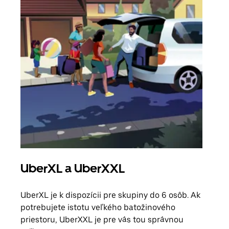
UberXL a UberXXL
Sku
UberXL je k dispozícii pre skupiny do 6 osôb. Ak
Keď 
potrebujete istotu veľkého batožinového
skup
priestoru, UberXXL je pre vás tou správnou
mies