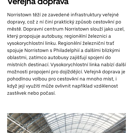
Verejná doprava
Norristown těží ze zavedené infrastruktury veřejné
dopravy, což z ní činí praktický způsob cestování po
městě. Dopravní centrum Norristown slouží jako uzel,
který propojuje autobusy, regionální železnici a
vysokorychlostní linku. Regionální železniční trať
spojuje Norristown s Philadelphií a dalšími blízkými
oblastmi, zatímco autobusy zajišťují spojení do
místních destinací. Vysokorychlostní linka nabízí další
možnosti propojení pro dojíždějící. Veřejná doprava je
pohodlnou volbou pro cestování na mnoho míst, i
když její využití může ovlivnit například vzdálenost
zastávek nebo počasí.