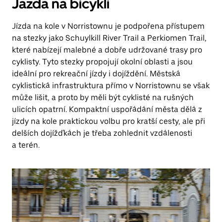
Jazda na bicykli
Jízda na kole v Norristownu je podpořena přístupem
na stezky jako Schuylkill River Trail a Perkiomen Trail,
které nabízejí malebné a dobře udržované trasy pro
cyklisty. Tyto stezky propojují okolní oblasti a jsou
ideální pro rekreační jízdy i dojíždění. Městská
cyklistická infrastruktura přímo v Norristownu se však
může lišit, a proto by měli být cyklisté na rušných
ulicích opatrní. Kompaktní uspořádání města dělá z
jízdy na kole praktickou volbu pro kratší cesty, ale při
delších dojížďkách je třeba zohlednit vzdálenosti
a terén.