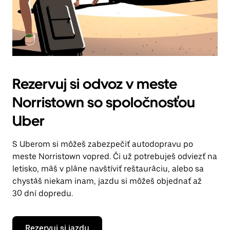
Rezervuj si odvoz v meste
Norristown so spoločnosťou
Uber
S Uberom si môžeš zabezpečiť autodopravu po
meste Norristown vopred. Či už potrebuješ odviezť na
letisko, máš v pláne navštíviť reštauráciu, alebo sa
chystáš niekam inam, jazdu si môžeš objednať až
30 dní dopredu.
Rezervuj si jazdu