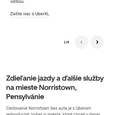
voľbou.
Zist
Zistite viac o UberXL
1/4
Zdieľanie jazdy a ďalšie služby
na mieste Norristown,
Pensylvánie
Cestovanie Norristown bez auta je s Uberom
jednoduché. Vyber si miesta, ktoré chceš v danej