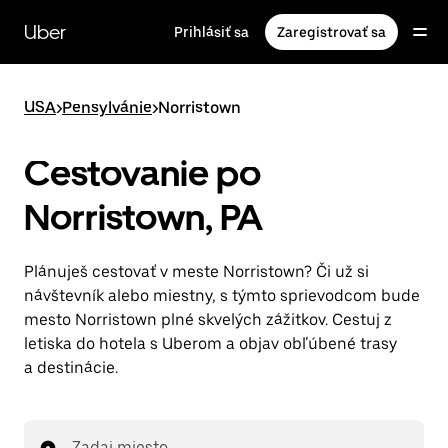
Preskočiť
na
Uber
Prihlásiť sa
Zaregistrovať sa
hlavný
obsah
USA
>
Pensylvánie
>
Norristown
Cestovanie po
Norristown, PA
Plánuješ cestovať v meste Norristown? Či už si
návštevník alebo miestny, s týmto sprievodcom bude
mesto Norristown plné skvelých zážitkov. Cestuj z
letiska do hotela s Uberom a objav obľúbené trasy
a destinácie.
Zadaj miesto