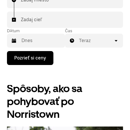
Zadaj cieľ
Dátum
Čas
Teraz
Stlačením
Pozrieť si ceny
šípky
nadol
prechádzaj
kalendárom
a
Spôsoby, ako sa
vyber
dátum.
Kalendár
pohybovať po
zatvoríš
stlačením
Norristown
klávesu
Esc.