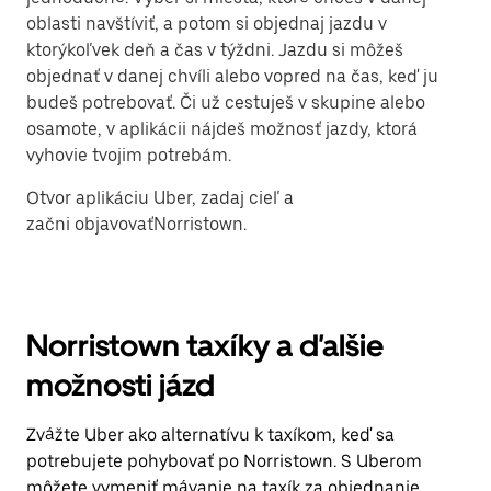
oblasti navštíviť, a potom si objednaj jazdu v
ktorýkoľvek deň a čas v týždni. Jazdu si môžeš
objednať v danej chvíli alebo vopred na čas, keď ju
budeš potrebovať. Či už cestuješ v skupine alebo
osamote, v aplikácii nájdeš možnosť jazdy, ktorá
vyhovie tvojim potrebám.
Otvor aplikáciu Uber, zadaj cieľ a
začni objavovaťNorristown.
Norristown taxíky a ďalšie
možnosti jázd
Zvážte Uber ako alternatívu k taxíkom, keď sa
potrebujete pohybovať po Norristown. S Uberom
môžete vymeniť mávanie na taxík za objednanie