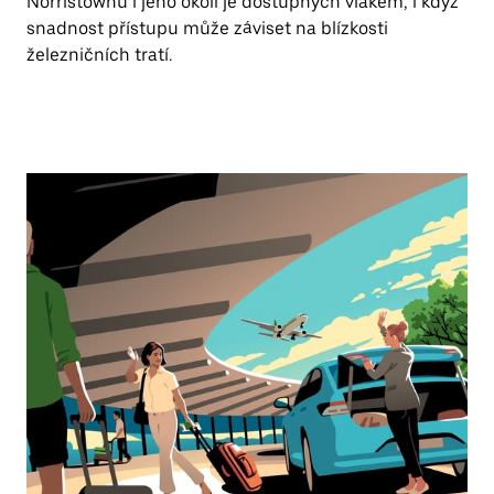
Norristownu i jeho okolí je dostupných vlakem, i když
snadnost přístupu může záviset na blízkosti
železničních tratí.