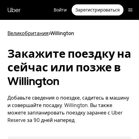
Пропустить
и
Uber
Войти
Зарегистрироваться
перейти
к
основному
содержимому
Великобритания
>
Willington
Закажите поездку на
сейчас или позже в
Willington
Добавьте сведения о поездке, садитесь в машину
и совершайте посадку. Willington. Вы также
можете запланировать поездку заранее с Uber
Reserve за 90 дней наперед.