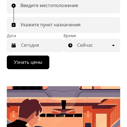
Введите местоположение
Укажите пункт назначения
Дата
Время
Сейчас
Нажмите
Узнать цены
стрелку
вниз,
чтобы
перейти
к
календарю
и
выбрать
дату.
Чтобы
закрыть
календарь,
нажмите