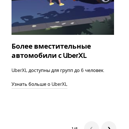
Более вместительные
Гр
автомобили с UberXL
Когд
семь
UberXL доступны для групп до 6 человек.
выбр
назн
Узнать больше о UberXL
Узна
1/4