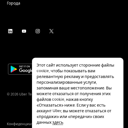
Города
Этот сайт использует сторонние файлы
cookie, чтобы показывать вам
релевантную рекламу и предоставлять
персонализированные услуги,
запоминая ваше местоположение. Вы
можете отказаться от получения этих
©
2026
Uber Technologies Inc.
файлов cookie, нажав кнопку
«Отказаться» ниже. Если у вас есть
аккаунт Uber, вы можете отказаться от
«продажи» или «передачи» своих
данных
здесь
.
Конфиденциальность
Специальные
Условия