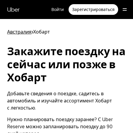
Пропустить
и
Uber
Войти
Зарегистрироваться
перейти
к
основному
содержимому
Австралия
>
Хобарт
Закажите поездку на
сейчас или позже в
Хобарт
Добавьте сведения о поездке, садитесь в
автомобиль и изучайте ассортимент Хобарт
с легкостью.
Нужно планировать поездку заранее? С Uber
Reserve можно запланировать поездку до 90