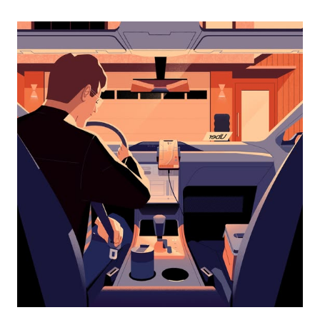
перейти
к
календарю
и
выбрать
дату.
Чтобы
закрыть
календарь,
нажмите
Esc.