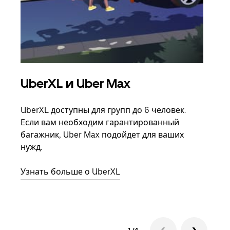
UberXL и Uber Max
Гр
UberXL доступны для групп до 6 человек.
Когд
Если вам необходим гарантированный
семь
багажник, Uber Max подойдет для ваших
выбр
нужд.
назн
Узнать больше о UberXL
Узна