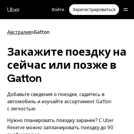
Пропустить
и
Uber
Войти
Зарегистрироваться
перейти
к
основному
содержимому
Австралия
>
Gatton
Закажите поездку на
сейчас или позже в
Gatton
Добавьте сведения о поездке, садитесь в
автомобиль и изучайте ассортимент Gatton
с легкостью.
Нужно планировать поездку заранее? С Uber
Reserve можно запланировать поездку до 90