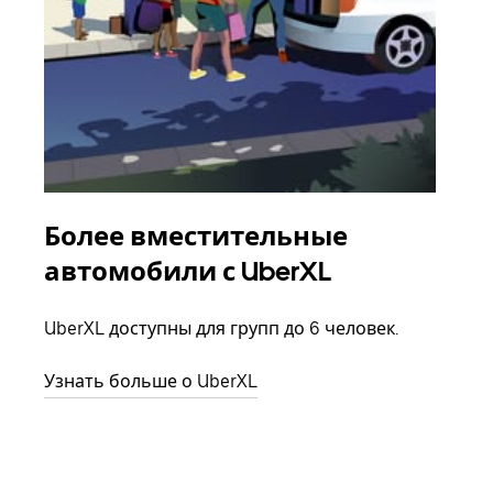
Более вместительные
Гр
автомобили с UberXL
Когд
семь
UberXL доступны для групп до 6 человек.
выбр
назн
Узнать больше о UberXL
Узна