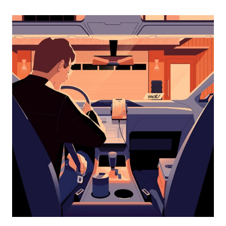
перейти
к
календарю
и
выбрать
дату.
Чтобы
закрыть
календарь,
нажмите
Esc.