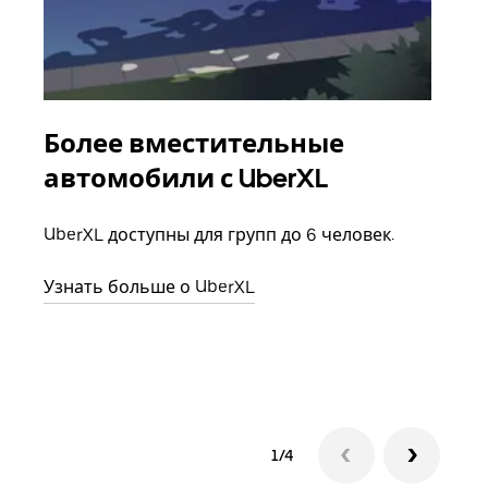
Более вместительные
Гр
автомобили с UberXL
Когд
семь
UberXL доступны для групп до 6 человек.
выбр
назн
Узнать больше о UberXL
Узна
1/4