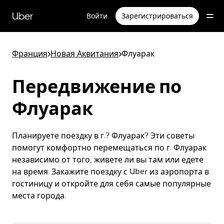
Пропустить
и
Uber
Войти
Зарегистрироваться
перейти
к
основному
содержимому
Франция
>
Новая Аквитания
>
Флуарак
Передвижение по
Флуарак
Планируете поездку в г.? Флуарак? Эти советы
помогут комфортно перемещаться по г. Флуарак
независимо от того, живете ли вы там или едете
на время. Закажите поездку с Uber из аэропорта в
гостиницу и откройте для себя самые популярные
места города.