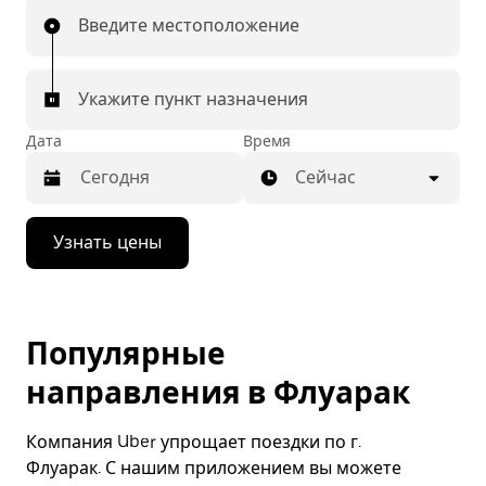
Введите местоположение
Укажите пункт назначения
Дата
Время
Сейчас
Нажмите
Узнать цены
стрелку
вниз,
чтобы
перейти
к
Популярные
календарю
и
направления в Флуарак
выбрать
дату.
Чтобы
Компания Uber упрощает поездки по г.
закрыть
календарь,
Флуарак. С нашим приложением вы можете
нажмите