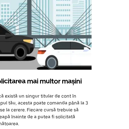
licitarea mai multor mașini
Uber Shu
ă există un singur titular de cont în
Opțiunea noa
pul tău, acesta poate comanda până la 3
pentru anumi
se la cerere. Fiecare cursă trebuie să
locații de 
eapă înainte de a putea fi solicitată
ătoarea.
Vezi disponib