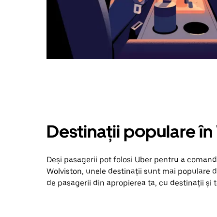
Destinații populare î
Deși pasagerii pot folosi Uber pentru a comanda
Wolviston, unele destinații sunt mai populare de
de pasagerii din apropierea ta, cu destinații și t