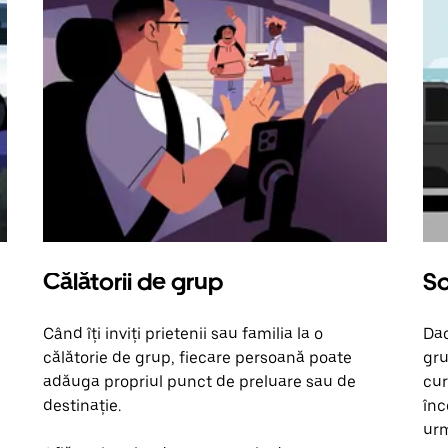
Călătorii de grup
So
Când îți inviți prietenii sau familia la o
Dac
călătorie de grup, fiecare persoană poate
gru
adăuga propriul punct de preluare sau de
cur
destinație.
înc
urm