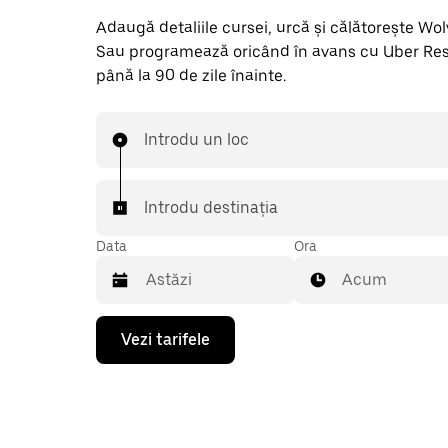
Adaugă detaliile cursei, urcă și călătorește Wolvis
Sau programează oricând în avans cu Uber Res
până la 90 de zile înainte.
Introdu un loc
Introdu destinația
Data
Ora
Acum
Pentru
Vezi tarifele
a
deschide
calendarul
și
a
selecta