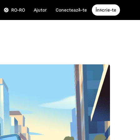
RO-RO
Ajutor
Conectează-te
Înscrie-te