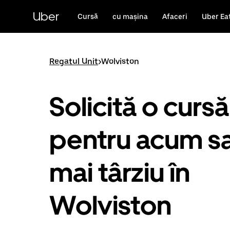
Accesează
direct
Uber
Cursă
cu mașina
Afaceri
Uber Ea
conținutul
principal
Regatul Unit
>
Wolviston
Solicită o cursă
pentru acum s
mai târziu în
Wolviston