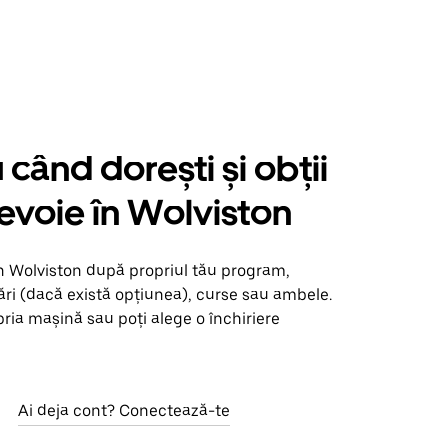
când dorești și obții
nevoie în Wolviston
n Wolviston după propriul tău program,
ări (dacă există opțiunea), curse sau ambele.
opria mașină sau poți alege o închiriere
Ai deja cont? Conectează-te