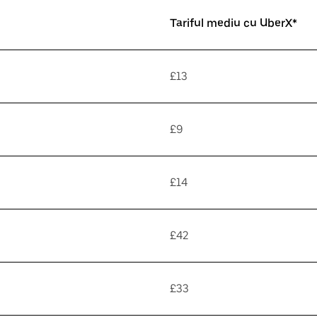
Tariful mediu cu UberX*
£13
£9
£14
£42
£33