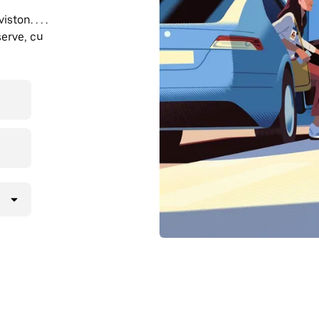
ton. . . .
erve, cu