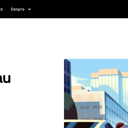
ts
Despre
au