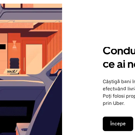
Condu 
ce ai 
Câștigă bani î
efectuând livr
Poți folosi pr
prin Uber.
Începe