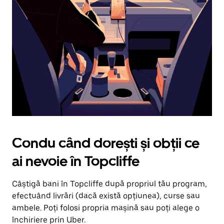
în
jos.
Închide
calendarul
apăsând
pe
butonul
Escape.
Condu când dorești și obții ce
ai nevoie în Topcliffe
Câștigă bani în Topcliffe după propriul tău program,
efectuând livrări (dacă există opțiunea), curse sau
ambele. Poți folosi propria mașină sau poți alege o
închiriere prin Uber.