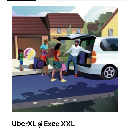
UberXL și Exec XXL
Căl