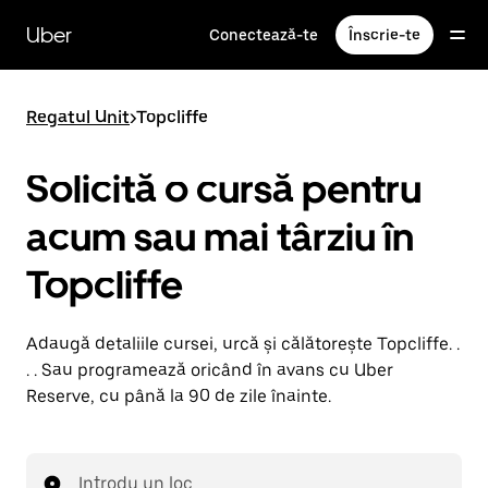
Accesează
direct
Uber
Conectează-te
Înscrie-te
conținutul
principal
Regatul Unit
>
Topcliffe
Solicită o cursă pentru
acum sau mai târziu în
Topcliffe
Adaugă detaliile cursei, urcă și călătorește Topcliffe. .
. . Sau programează oricând în avans cu Uber
Reserve, cu până la 90 de zile înainte.
Introdu un loc