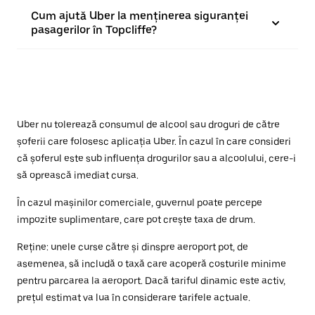
Cum ajută Uber la menținerea siguranței
pasagerilor în Topcliffe?
Uber nu tolerează consumul de alcool sau droguri de către
șoferii care folosesc aplicația Uber. În cazul în care consideri
că șoferul este sub influența drogurilor sau a alcoolului, cere-i
să oprească imediat cursa.
În cazul mașinilor comerciale, guvernul poate percepe
impozite suplimentare, care pot crește taxa de drum.
Reține: unele curse către și dinspre aeroport pot, de
asemenea, să includă o taxă care acoperă costurile minime
pentru parcarea la aeroport. Dacă tariful dinamic este activ,
prețul estimat va lua în considerare tarifele actuale.