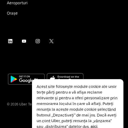
Aeroporturi
Orașe
Acest site folosește module cookie ale unor
terțe părți pentru a vă afișa reclame
relevante și pentru a oferi personalizare prin
memorarea locului în care vă aflați. Puteți
©
2026
Uber Technologies Inc.
renunța la aceste module cookie selectând
butonul „Dezactivați” de mai jos. Dacă aveți
un cont Uber, puteți renunța la „vânzarea”
sau „distribuirea” datelor dvs.
aici
.