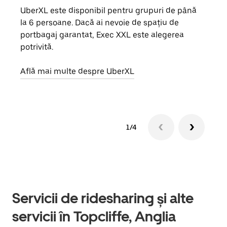
UberXL este disponibil pentru grupuri de până
Când 
la 6 persoane. Dacă ai nevoie de spațiu de
de g
portbagaj garantat, Exec XXL este alegerea
prop
potrivită.
Află
Află mai multe despre UberXL
1/4
Servicii de ridesharing și alte
servicii în Topcliffe, Anglia