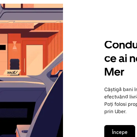
Condu 
ce ai 
Mer
Câștigă bani 
efectuând livr
Poți folosi pr
prin Uber.
Începe