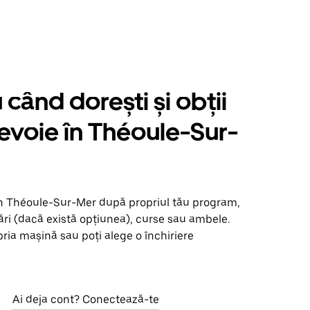
când dorești și obții
nevoie în Théoule-Sur-
în Théoule-Sur-Mer după propriul tău program,
ări (dacă există opțiunea), curse sau ambele.
opria mașină sau poți alege o închiriere
Ai deja cont? Conectează-te