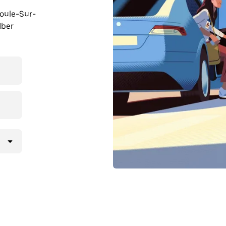
éoule-Sur-
Uber