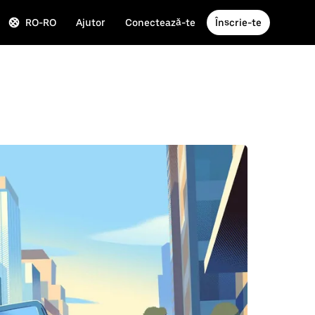
RO-RO
Ajutor
Conectează-te
Înscrie-te