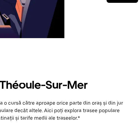
n Théoule-Sur-Mer
 o cursă către aproape orice parte din oraș și din jur
lare decât altele. Aici poți explora trasee populare
inații și tarife medii ale traseelor.*