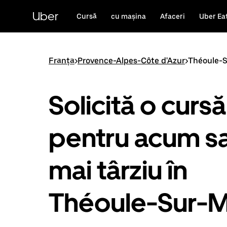
Accesează
direct
Uber
Cursă
cu mașina
Afaceri
Uber Ea
conținutul
principal
Franța
>
Provence-Alpes-Côte d'Azur
>
Théoule-
Solicită o cursă
pentru acum s
mai târziu în
Théoule-Sur-