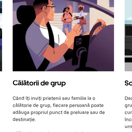
Călătorii de grup
So
Când îți inviți prietenii sau familia la o
Dac
călătorie de grup, fiecare persoană poate
gru
adăuga propriul punct de preluare sau de
cur
destinație.
înc
urm