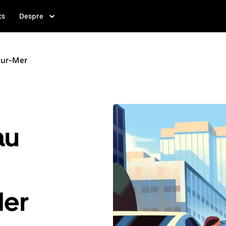
ts
Despre
Sur-Mer
au
Mer