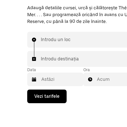
Adaugă detaliile cursei, urcă și călătorește Th
Mer. . . . Sau programează oricând în avans cu 
Reserve, cu până la 90 de zile înainte.
Introdu un loc
Introdu destinația
Data
Ora
Acum
Pentru
Vezi tarifele
a
deschide
calendarul
și
a
selecta