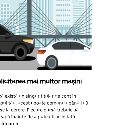
licitarea mai multor mașini
Uber Shu
ă există un singur titular de cont în
Opțiunea noa
pul tău, acesta poate comanda până la 3
pentru anumi
se la cerere. Fiecare cursă trebuie să
locații de 
eapă înainte de a putea fi solicitată
ătoarea.
Vezi disponib